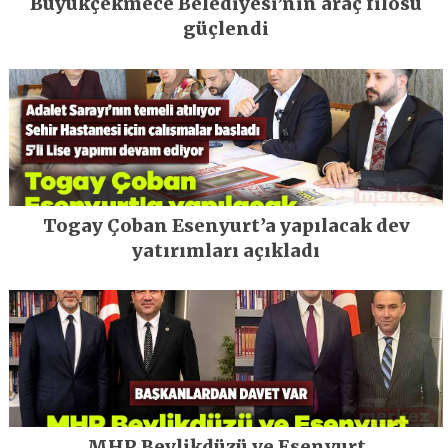
Büyükçekmece Belediyesi’nin araç filosu
güçlendi
Togay Çoban Esenyurt’a yapılacak dev
yatırımları açıkladı
MHP Beylikdüzü ve Esenyurt