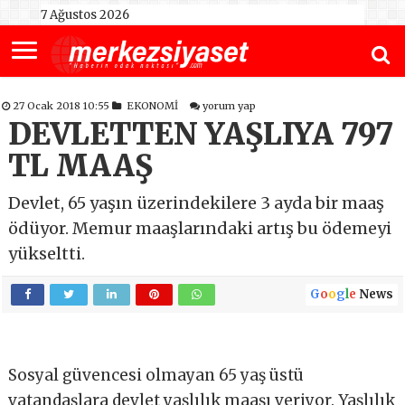
7 Ağustos 2026
27 Ocak 2018 10:55
EKONOMİ
yorum yap
DEVLETTEN YAŞLIYA 797
TL MAAŞ
Devlet, 65 yaşın üzerindekilere 3 ayda bir maaş
ödüyor. Memur maaşlarındaki artış bu ödemeyi
yükseltti.
G
o
o
g
l
e
News
Sosyal güvencesi olmayan 65 yaş üstü
vatandaşlara devlet yaşlılık maaşı veriyor. Yaşlılık