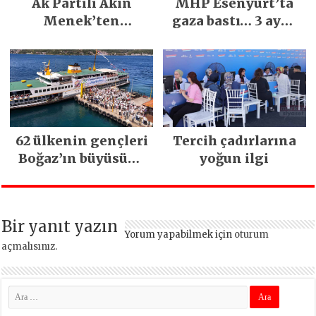
Ak Partili Akın
MHP Esenyurt’ta
Menek’ten
gaza bastı… 3 ayda
Mimarsinan’daki
5 bin esnaf ziyaret
heyelan sonrası
edildi
kritik uyarı
62 ülkenin gençleri
Tercih çadırlarına
Boğaz’ın büyüsüne
yoğun ilgi
kapıldı
Bir yanıt yazın
Yorum yapabilmek için
oturum
açmalısınız
.