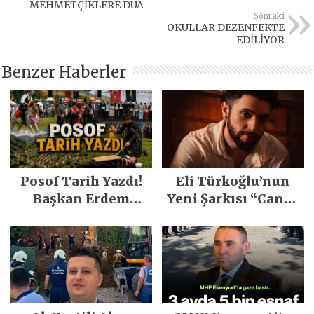
MEHMETÇİKLERE DUA
Sonraki
OKULLAR DEZENFEKTE
EDİLİYOR
Benzer Haberler
Posof Tarih Yazdı!
Eli Türkoğlu’nun
Başkan Erdem
Yeni Şarkısı “Canın
Demirci’nin Büyük
Sağ Olsun” Büyük
Emeğiyle Son
İlgi Gördü!..
Yılların En Büyük
Festivali
Gerçekleşti