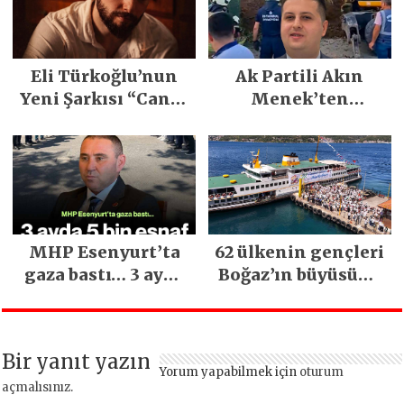
Festivali
Gerçekleşti
Eli Türkoğlu’nun
Ak Partili Akın
Yeni Şarkısı “Canın
Menek’ten
Sağ Olsun” Büyük
Mimarsinan’daki
İlgi Gördü!..
heyelan sonrası
kritik uyarı
MHP Esenyurt’ta
62 ülkenin gençleri
gaza bastı… 3 ayda
Boğaz’ın büyüsüne
5 bin esnaf ziyaret
kapıldı
edildi
Bir yanıt yazın
Yorum yapabilmek için
oturum
açmalısınız
.