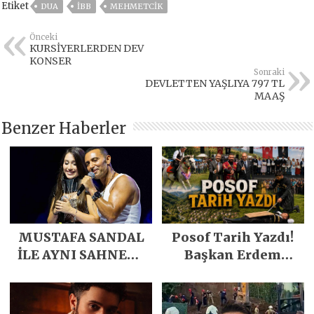
Etiket
DUA
IBB
MEHMETCIK
Önceki
KURSİYERLERDEN DEV
KONSER
Sonraki
DEVLETTEN YAŞLIYA 797 TL
MAAŞ
Benzer Haberler
MUSTAFA SANDAL
Posof Tarih Yazdı!
İLE AYNI SAHNEDE
Başkan Erdem
PARLADI
Demirci’nin Büyük
Emeğiyle Son
Yılların En Büyük