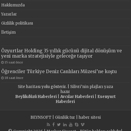
Hakkımızda
Yazarlar
Gizlilik politikası
İletişim
Özyurtlar Holding 35 yıllık gücünü dijital dönüşüm ve
yeni marka stratejisiyle geleceğe taşıyor
15 saat önce
Öğrenciler Türkiye Deniz Canlıları Müzesi’ne koştu
18 saat önce
Site haritası
yolu gösterir. |
Silivri’nin plajları yaza
hazır
Beylikdüzü Haberleri
|
Avcılar Haberleri
|
Esenyurt
Haberleri
BEYNSOFT
|
Günlük tur
|
haber sitesi