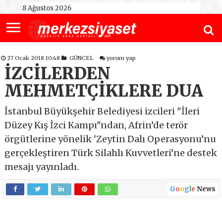
8 Ağustos 2026
27 Ocak 2018 10:48
GÜNCEL
yorum yap
İZCİLERDEN
MEHMETÇİKLERE DUA
İstanbul Büyükşehir Belediyesi izcileri "İleri
Düzey Kış İzci Kampı"ndan, Afrin’de terör
örgütlerine yönelik ‘Zeytin Dalı Operasyonu’nu
gerçekleştiren Türk Silahlı Kuvvetleri’ne destek
mesajı yayınladı.
G
o
o
g
l
e
News