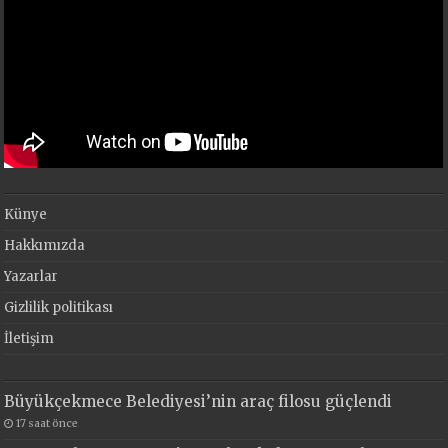
Künye
Hakkımızda
Yazarlar
Gizlilik politikası
İletişim
Büyükçekmece Belediyesi’nin araç filosu güçlendi
17 saat önce