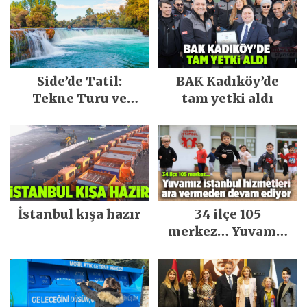
Side’de Tatil:
BAK Kadıköy’de
Tekne Turu ve
tam yetki aldı
Keşfedilecek Yerler
İstanbul kışa hazır
34 ilçe 105
merkez… Yuvamız
İstanbul hizmetleri
ara vermeden
devam ediyor