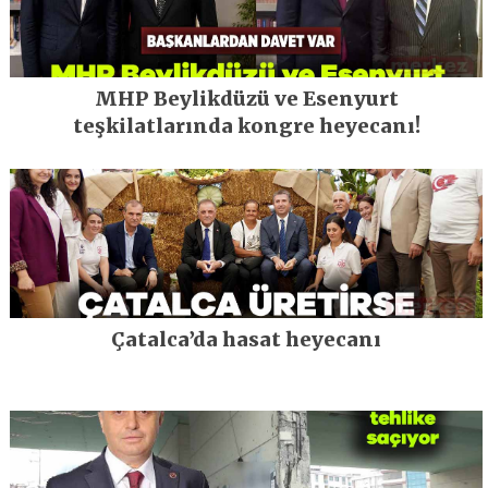
MHP Beylikdüzü ve Esenyurt
teşkilatlarında kongre heyecanı!
Çatalca’da hasat heyecanı