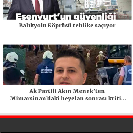
Balıkyolu Köprüsü tehlike saçıyor
Ak Partili Akın Menek’ten
Mimarsinan’daki heyelan sonrası kritik
uyarı