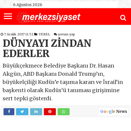
6 Ağustos 2026
7 Aralık 2017 11:52
YEREL
yorum yap
DÜNYAYI ZİNDAN
EDERLER
Büyükçekmece Belediye Başkanı Dr. Hasan
Akgün, ABD Başkanı Donald Trump’ın,
büyükelçiliği Kudüs’e taşıma kararı ve İsrail’in
başkenti olarak Kudüs’ü tanıması girişimine
sert tepki gösterdi.
G
o
o
g
l
e
News