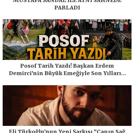
MUSTAFA SANDAL İLE AYNI SAHNEDE
PARLADI
Posof Tarih Yazdı! Başkan Erdem
Demirci’nin Büyük Emeğiyle Son Yılların
En Büyük Festivali Gerçekleşti
Eli Türkoğlu’nun Yeni Şarkısı “Canın Sağ