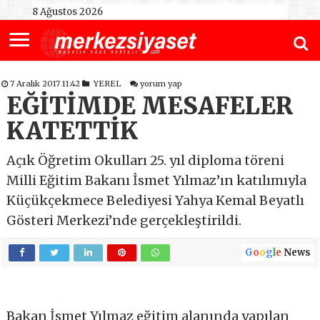
8 Ağustos 2026
7 Aralık 2017 11:42
YEREL
yorum yap
EĞİTİMDE MESAFELER
KATETTİK
Açık Öğretim Okulları 25. yıl diploma töreni
Milli Eğitim Bakanı İsmet Yılmaz’ın katılımıyla
Küçükçekmece Belediyesi Yahya Kemal Beyatlı
Gösteri Merkezi’nde gerçekleştirildi.
G
o
o
g
l
e
News
Bakan İsmet Yılmaz eğitim alanında yapılan