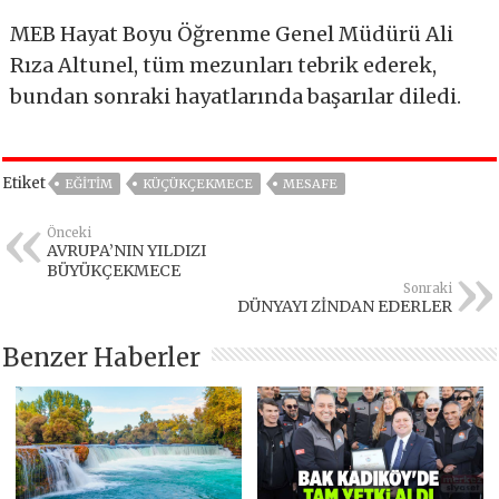
MEB Hayat Boyu Öğrenme Genel Müdürü Ali
Rıza Altunel, tüm mezunları tebrik ederek,
bundan sonraki hayatlarında başarılar diledi.
Etiket
EĞITIM
KÜÇÜKÇEKMECE
MESAFE
Önceki
AVRUPA’NIN YILDIZI
BÜYÜKÇEKMECE
Sonraki
DÜNYAYI ZİNDAN EDERLER
Benzer Haberler