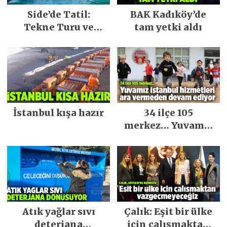
Side’de Tatil:
BAK Kadıköy’de
Tekne Turu ve
tam yetki aldı
Keşfedilecek Yerler
İstanbul kışa hazır
34 ilçe 105
merkez… Yuvamız
İstanbul hizmetleri
ara vermeden
devam ediyor
Atık yağlar sıvı
Çalık: Eşit bir ülke
deterjana
için çalışmaktan