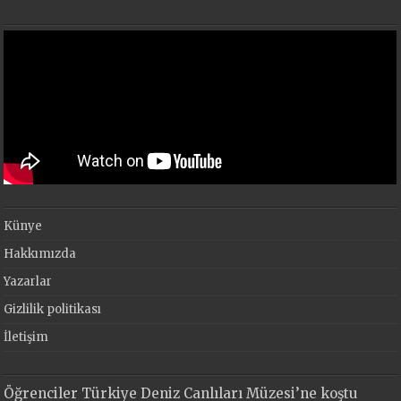
Künye
Hakkımızda
Yazarlar
Gizlilik politikası
İletişim
Öğrenciler Türkiye Deniz Canlıları Müzesi’ne koştu