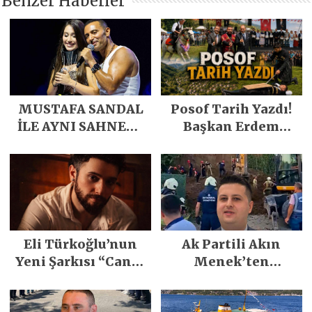
Benzer Haberler
MUSTAFA SANDAL
Posof Tarih Yazdı!
İLE AYNI SAHNEDE
Başkan Erdem
PARLADI
Demirci’nin Büyük
Emeğiyle Son
Yılların En Büyük
Festivali
Gerçekleşti
Eli Türkoğlu’nun
Ak Partili Akın
Yeni Şarkısı “Canın
Menek’ten
Sağ Olsun” Büyük
Mimarsinan’daki
İlgi Gördü!..
heyelan sonrası