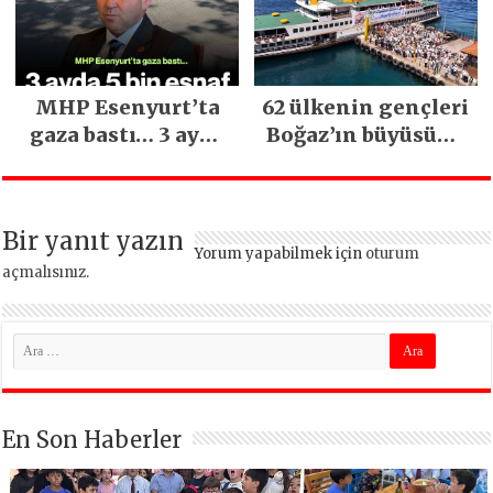
kritik uyarı
MHP Esenyurt’ta
62 ülkenin gençleri
gaza bastı… 3 ayda
Boğaz’ın büyüsüne
5 bin esnaf ziyaret
kapıldı
edildi
Bir yanıt yazın
Yorum yapabilmek için
oturum
açmalısınız
.
En Son Haberler