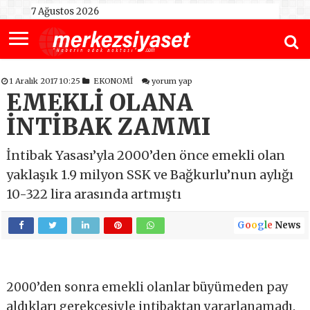
7 Ağustos 2026
1 Aralık 2017 10:25
EKONOMİ
yorum yap
EMEKLİ OLANA
İNTİBAK ZAMMI
İntibak Yasası’yla 2000’den önce emekli olan
yaklaşık 1.9 milyon SSK ve Bağkurlu’nun aylığı
10-322 lira arasında artmıştı
G
o
o
g
l
e
News
2000’den sonra emekli olanlar büyümeden pay
aldıkları gerekçesiyle intibaktan yararlanamadı.