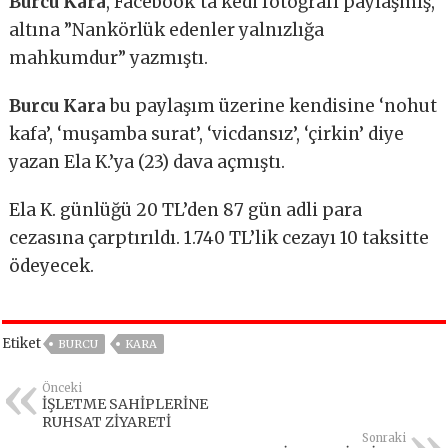
Burcu Kara
, Facebook’ta kedi fotoğrafı paylaşmış,
altına ”Nankörlük edenler yalnızlığa
mahkumdur” yazmıştı.
Burcu Kara
bu paylaşım üzerine kendisine ‘nohut
kafa’, ‘muşamba surat’, ‘vicdansız’, ‘çirkin’ diye
yazan Ela K.’ya (23) dava açmıştı.
Ela K. günlüğü 20 TL’den 87 gün adli para
cezasına çarptırıldı. 1.740 TL’lik cezayı 10 taksitte
ödeyecek.
Etiket
BURCU
KARA
Önceki
İŞLETME SAHİPLERİNE
RUHSAT ZİYARETİ
Sonraki