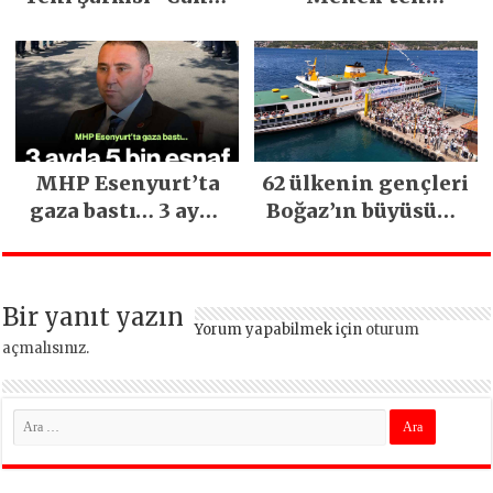
Sağ Olsun” Büyük
Mimarsinan’daki
İlgi Gördü!..
heyelan sonrası
kritik uyarı
MHP Esenyurt’ta
62 ülkenin gençleri
gaza bastı… 3 ayda
Boğaz’ın büyüsüne
5 bin esnaf ziyaret
kapıldı
edildi
Bir yanıt yazın
Yorum yapabilmek için
oturum
açmalısınız
.