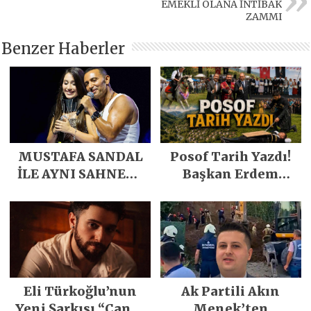
EMEKLİ OLANA İNTİBAK
ZAMMI
Benzer Haberler
MUSTAFA SANDAL
Posof Tarih Yazdı!
İLE AYNI SAHNEDE
Başkan Erdem
PARLADI
Demirci’nin Büyük
Emeğiyle Son
Yılların En Büyük
Festivali
Gerçekleşti
Eli Türkoğlu’nun
Ak Partili Akın
Yeni Şarkısı “Canın
Menek’ten