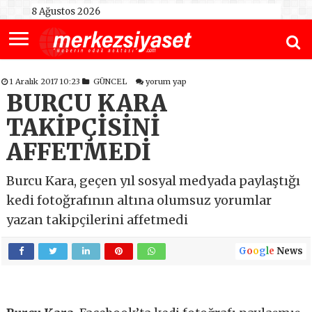
8 Ağustos 2026
1 Aralık 2017 10:23
GÜNCEL
yorum yap
BURCU KARA
TAKİPÇİSİNİ
AFFETMEDİ
Burcu Kara, geçen yıl sosyal medyada paylaştığı
kedi fotoğrafının altına olumsuz yorumlar
yazan takipçilerini affetmedi
G
o
o
g
l
e
News