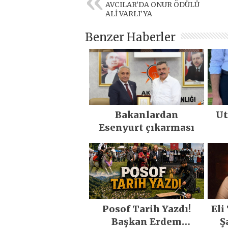
AVCILAR’DA ONUR ÖDÜLÜ
ALİ VARLI’YA
Benzer Haberler
Bakanlardan
Ut
Esenyurt çıkarması
öz
Posof Tarih Yazdı!
Eli
Başkan Erdem
Ş