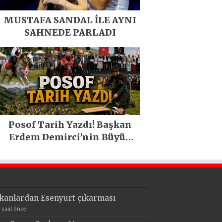
MUSTAFA SANDAL İLE AYNI
SAHNEDE PARLADI
Posof Tarih Yazdı! Başkan
Erdem Demirci’nin Büyük
Emeğiyle Son Yılların En
Büyük Festivali Gerçekleşti
kanlardan Esenyurt çıkarması
3 saat önce