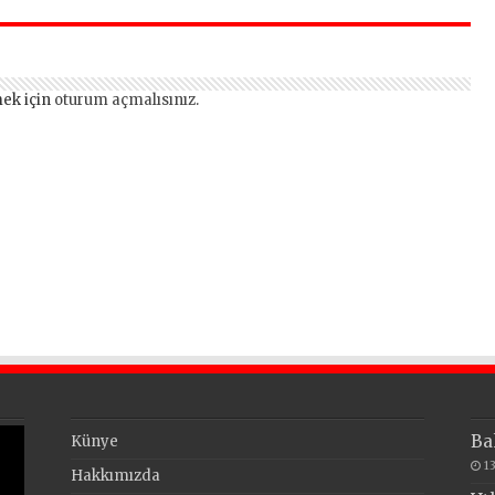
lsun” Büyük İlgi
Mimarsinan’daki
Gördü!..
heyelan sonrası
kritik uyarı
ek için
oturum açmalısınız
.
Ba
Künye
1
Hakkımızda