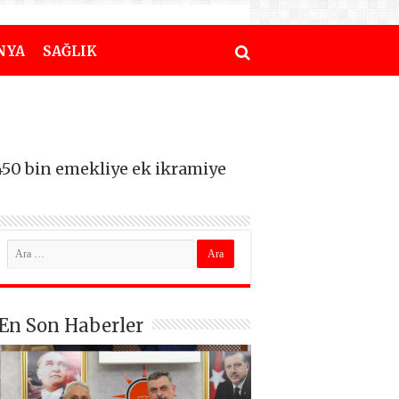
NYA
SAĞLIK
50 bin emekliye ek ikramiye
En Son Haberler