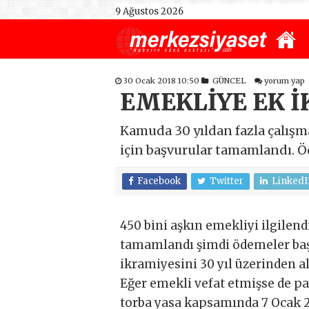
9 Ağustos 2026
30 Ocak 2018 10:50
GÜNCEL
yorum yap
EMEKLİYE EK 
Kamuda 30 yıldan fazla çalış
için başvurular tamamlandı. Öd
Facebook
Twitter
LinkedI
450 bini aşkın emekliyi ilgile
tamamlandı şimdi ödemeler başl
ikramiyesini 30 yıl üzerinden ala
Eğer emekli vefat etmişse de pa
torba yasa kapsamında 7 Ocak 