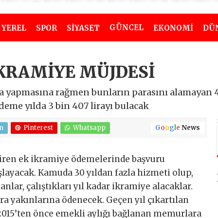
GÜNCEL
YEREL
SPOR
SİYASET
EKONOMİ
DÜ
İKRAMİYE MÜJDESİ
ma yapmasına rağmen bunların parasını alamayan 4
eme yılda 3 bin 407 lirayı bulacak
n
Pinterest
Whatsapp
G
o
o
g
l
e
News
ndiren ek ikramiye ödemelerinde başvuru
ayacak. Kamuda 30 yıldan fazla hizmeti olup,
nlar, çalıştıkları yıl kadar ikramiye alacaklar.
ra yakınlarına ödenecek. Geçen yıl çıkartılan
2015’ten önce emekli aylığı bağlanan memurlara