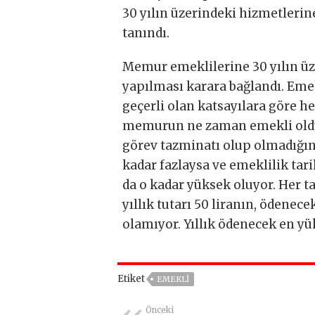
30 yılın üzerindeki hizmetleri
tanındı.
Memur emeklilerine 30 yılın üz
yapılması karara bağlandı. Emek
geçerli olan katsayılara göre h
memurun ne zaman emekli oldu
görev tazminatı olup olmadığına
kadar fazlaysa ve emeklilik tar
da o kadar yüksek oluyor. Her t
yıllık tutarı 50 liranın, ödenec
olamıyor. Yıllık ödenecek en yük
Etiket
EMEKLİ
Önceki