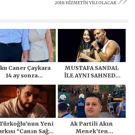
2018 HİZMETİN YILI OLACAK
ku Caner Çaykara
MUSTAFA SANDAL
14 ay sonra
İLE AYNI SAHNEDE
gürlüğüne kavuştu
PARLADI
 Türkoğlu’nun Yeni
Ak Partili Akın
arkısı “Canın Sağ
Menek’ten