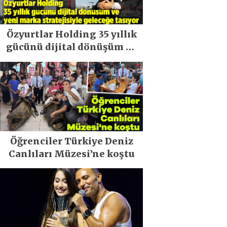
Özyurtlar Holding 35 yıllık
gücünü dijital dönüşüm ve
yeni marka stratejisiyle
geleceğe taşıyor
Öğrenciler Türkiye Deniz
Canlıları Müzesi’ne koştu