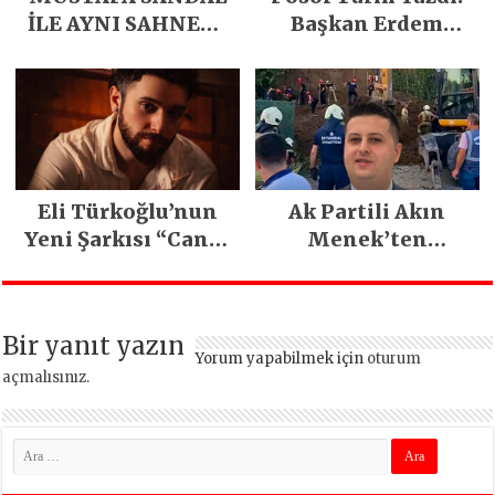
İLE AYNI SAHNEDE
Başkan Erdem
PARLADI
Demirci’nin Büyük
Emeğiyle Son
Yılların En Büyük
Festivali
Gerçekleşti
Eli Türkoğlu’nun
Ak Partili Akın
Yeni Şarkısı “Canın
Menek’ten
Sağ Olsun” Büyük
Mimarsinan’daki
İlgi Gördü!..
heyelan sonrası
kritik uyarı
Bir yanıt yazın
Yorum yapabilmek için
oturum
açmalısınız
.