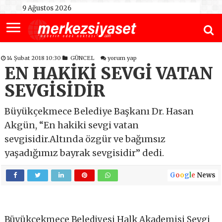
9 Ağustos 2026
14 Şubat 2018 10:30
GÜNCEL
yorum yap
EN HAKİKİ SEVGİ VATAN
SEVGİSİDİR
Büyükçekmece Belediye Başkanı Dr. Hasan
Akgün, “En hakiki sevgi vatan
sevgisidir.Altında özgür ve bağımsız
yaşadığımız bayrak sevgisidir” dedi.
G
o
o
g
l
e
News
Büyükçekmece Belediyesi Halk Akademisi Sevgi