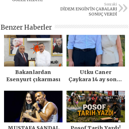
Sonraki
DİDEM ENGİN’İN ÇABALARI
SONUÇ VERDİ
Benzer Haberler
Bakanlardan
Utku Caner
Esenyurt çıkarması
Çaykara 14 ay sonra
özgürlüğüne
kavuştu
MUSTAFA SANDAL
Posof Tarih Yazdı!