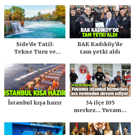
Side’de Tatil:
BAK Kadıköy’de
Tekne Turu ve
tam yetki aldı
Keşfedilecek Yerler
İstanbul kışa hazır
34 ilçe 105
merkez… Yuvamız
İstanbul hizmetleri
ara vermeden
devam ediyor