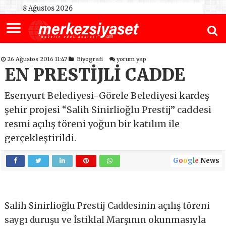
8 Ağustos 2026
26 Ağustos 2016 11:47
Biyografi
yorum yap
EN PRESTİJLİ CADDE
Esenyurt Belediyesi-Görele Belediyesi kardeş
şehir projesi “Salih Sinirlioğlu Prestij” caddesi
resmi açılış töreni yoğun bir katılım ile
gerçekleştirildi.
G
o
o
g
l
e
News
Salih Sinirlioğlu Prestij Caddesinin açılış töreni
saygı duruşu ve İstiklal Marşının okunmasıyla