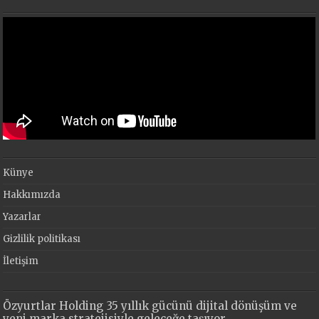
Künye
Hakkımızda
Yazarlar
Gizlilik politikası
İletişim
Özyurtlar Holding 35 yıllık gücünü dijital dönüşüm ve
yeni marka stratejisiyle geleceğe taşıyor