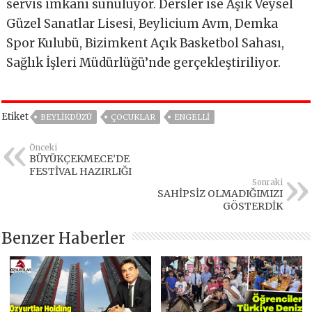
servis imkanı sunuluyor. Dersler ise Âşık Veysel
Güzel Sanatlar Lisesi, Beylicium Avm, Demka
Spor Kulubü, Bizimkent Açık Basketbol Sahası,
Sağlık İşleri Müdürlüğü’nde gerçekleştiriliyor.
Etiket
BEYLIKDÜZÜ
ÇOCUKLAR
ENGELLİ
Önceki
BÜYÜKÇEKMECE’DE
FESTİVAL HAZIRLIĞI
Sonraki
SAHİPSİZ OLMADIĞIMIZI
GÖSTERDİK
Benzer Haberler