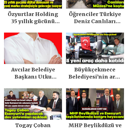
Özyurtlar Holding
Öğrenciler Türkiye
35 yıllık gücünü
Deniz Canlıları
dijital dönüşüm ve
Müzesi’ne koştu
yeni marka
stratejisiyle
geleceğe taşıyor
Avcılar Belediye
Büyükçekmece
Başkanı Utku
Belediyesi’nin araç
Caner Çaykara
filosu güçlendi
tahliye edildi
Togay Çoban
MHP Beylikdüzü ve