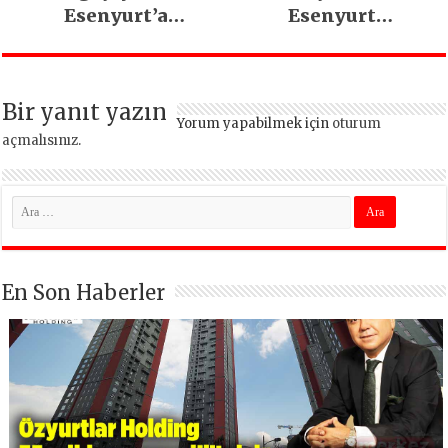
Esenyurt’a
Esenyurt
yapılacak dev
teşkilatlarında
yatırımları açıkladı
kongre heyecanı!
Bir yanıt yazın
Yorum yapabilmek için
oturum
açmalısınız
.
En Son Haberler