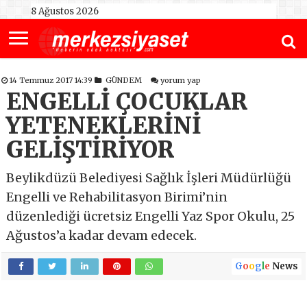
8 Ağustos 2026
14 Temmuz 2017 14:39
GÜNDEM
yorum yap
ENGELLİ ÇOCUKLAR
YETENEKLERİNİ
GELİŞTİRİYOR
Beylikdüzü Belediyesi Sağlık İşleri Müdürlüğü
Engelli ve Rehabilitasyon Birimi’nin
düzenlediği ücretsiz Engelli Yaz Spor Okulu, 25
Ağustos’a kadar devam edecek.
G
o
o
g
l
e
News