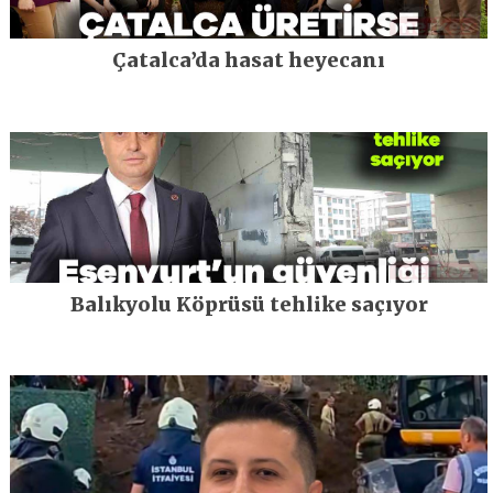
Çatalca’da hasat heyecanı
Balıkyolu Köprüsü tehlike saçıyor