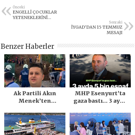
Önceki
ENGELLİ ÇOCUKLAR
YETENEKLERİNİ
GELİŞTİRİYOR
Sonraki
İYGAD’DAN 15 TEMMUZ
MESAJI
Benzer Haberler
Ak Partili Akın
MHP Esenyurt’ta
Menek’ten
gaza bastı… 3 ayda
Mimarsinan’daki
5 bin esnaf ziyaret
heyelan sonrası
edildi
kritik uyarı