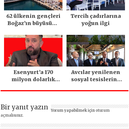
62 ülkenin gençleri
Tercih çadırlarına
Boğaz’ın büyüsüne
yoğun ilgi
kapıldı
Esenyurt’a 170
Avcılar yenilenen
milyon dolarlık
sosyal tesislerine
yatırım:
kavuştu
İstanbul’un tek
termal oteli olacak
Bir yanıt yazın
Yorum yapabilmek için
oturum
açmalısınız
.