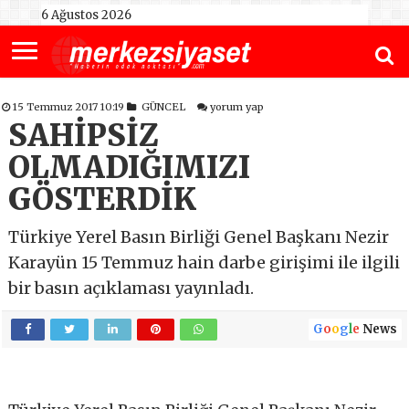
6 Ağustos 2026
15 Temmuz 2017 10:19
GÜNCEL
yorum yap
SAHİPSİZ
OLMADIĞIMIZI
GÖSTERDİK
Türkiye Yerel Basın Birliği Genel Başkanı Nezir
Karayün 15 Temmuz hain darbe girişimi ile ilgili
bir basın açıklaması yayınladı.
G
o
o
g
l
e
News