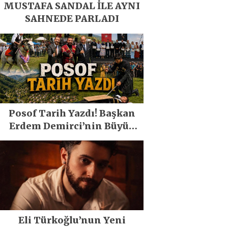
MUSTAFA SANDAL İLE AYNI
SAHNEDE PARLADI
Posof Tarih Yazdı! Başkan
Erdem Demirci’nin Büyük
Emeğiyle Son Yılların En
Büyük Festivali Gerçekleşti
Eli Türkoğlu’nun Yeni