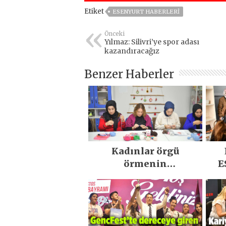
Etiket
ESENYURT HABERLERI
Önceki
Yılmaz: Silivri’ye spor adası
kazandıracağız
Benzer Haberler
Kadınlar örgü
örmenin
E
inceliklerini
öğreniyor