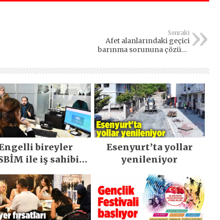
Sonraki
Afet alanlarındaki geçici
barınma sorununa çözüm:
Modüler Yaşam Evi
Engelli bireyler
Esenyurt’ta yollar
SBİM ile iş sahibi
yenileniyor
oluyor