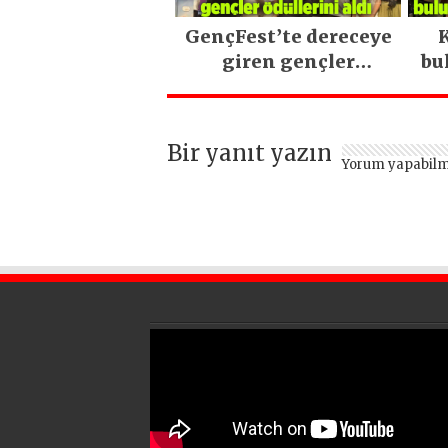
GençFest’te dereceye
K
giren gençler
bu
ödüllerini aldı
Bir yanıt yazın
Yorum yapabilm