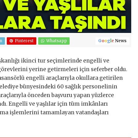
n
Pinterest
Whatsapp
G
o
o
g
l
e
News
anlığı ikinci tur seçimlerinde engelli ve
örevlerini yerine getirmeleri için seferber oldu.
sansörlü engelli araçlarıyla okullara getirilen
 Belediye bünyesindeki 60 sağlık personelinin
 araçlarıyla önceden başvuru yapan yüzlerce
ı. Engelli ve yaşlılar için tüm imkânları
anma işlemlerini tamamlayan vatandaşları