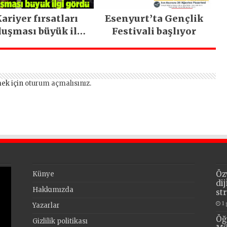
ariyer fırsatları
Esenyurt’ta Gençlik
luşması büyük ilgi
Festivali başlıyor
gördü
ek için
oturum açmalısınız
.
Öz
Künye
di
Hakkımızda
st
1
Yazarlar
Öğ
Gizlilik politikası