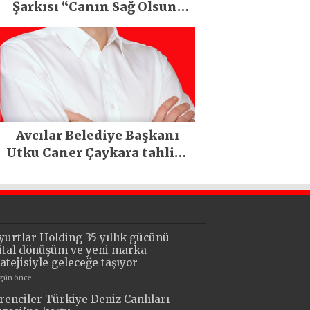
Şarkısı “Canın Sağ Olsun”
Büyük İlgi Gördü!..
Avcılar Belediye Başkanı
Utku Caner Çaykara tahliye
edildi
yurtlar Holding 35 yıllık gücünü
jital dönüşüm ve yeni marka
ratejisiyle geleceğe taşıyor
 gün önce
renciler Türkiye Deniz Canlıları