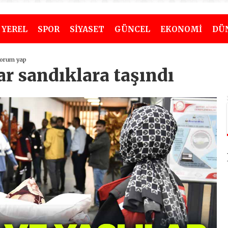
YEREL
SPOR
SİYASET
GÜNCEL
EKONOMİ
DÜ
orum yap
lar sandıklara taşındı