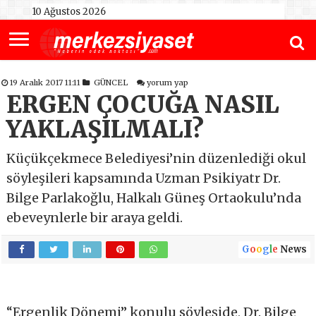
10 Ağustos 2026
19 Aralık 2017 11:11
GÜNCEL
yorum yap
ERGEN ÇOCUĞA NASIL
YAKLAŞILMALI?
Küçükçekmece Belediyesi’nin düzenlediği okul
söyleşileri kapsamında Uzman Psikiyatr Dr.
Bilge Parlakoğlu, Halkalı Güneş Ortaokulu’nda
ebeveynlerle bir araya geldi.
G
o
o
g
l
e
News
“Ergenlik Dönemi” konulu söyleşide, Dr. Bilge