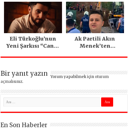
Emeğiyle Son
Yılların En Büyük
Festivali
Gerçekleşti
Eli Türkoğlu’nun
Ak Partili Akın
Yeni Şarkısı “Canın
Menek’ten
Sağ Olsun” Büyük
Mimarsinan’daki
İlgi Gördü!..
heyelan sonrası
kritik uyarı
Bir yanıt yazın
Yorum yapabilmek için
oturum
açmalısınız
.
En Son Haberler