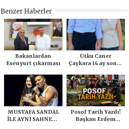
Benzer Haberler
Bakanlardan
Utku Caner
Esenyurt çıkarması
Çaykara 14 ay sonra
özgürlüğüne
kavuştu
MUSTAFA SANDAL
Posof Tarih Yazdı!
İLE AYNI SAHNEDE
Başkan Erdem
PARLADI
Demirci’nin Büyük