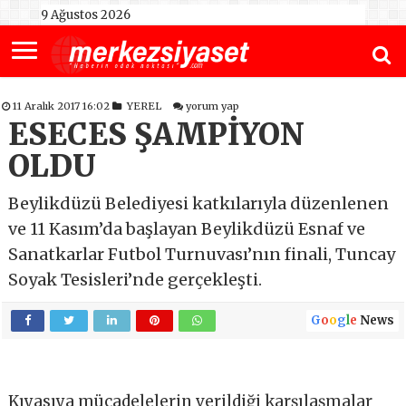
9 Ağustos 2026
11 Aralık 2017 16:02
YEREL
yorum yap
ESECES ŞAMPİYON
OLDU
Beylikdüzü Belediyesi katkılarıyla düzenlenen
ve 11 Kasım’da başlayan Beylikdüzü Esnaf ve
Sanatkarlar Futbol Turnuvası’nın finali, Tuncay
Soyak Tesisleri’nde gerçekleşti.
G
o
o
g
l
e
News
Kıyasıya mücadelelerin verildiği karşılaşmalar