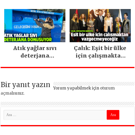
İstanbul hizmetleri
ara vermeden
devam ediyor
Atık yağlar sıvı
Çalık: Eşit bir ülke
deterjana
için çalışmaktan
dönüşüyor
vazgeçmeyeceğiz
Bir yanıt yazın
Yorum yapabilmek için
oturum
açmalısınız
.