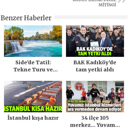
MİTİNGİ
Benzer Haberler
Side’de Tatil:
BAK Kadıköy’de
Tekne Turu ve
tam yetki aldı
Keşfedilecek Yerler
İstanbul kışa hazır
34 ilçe 105
merkez… Yuvamız