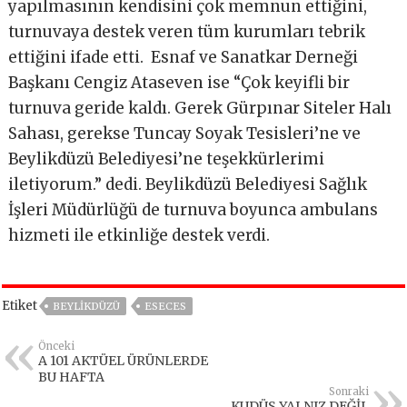
yapılmasının kendisini çok memnun ettiğini,
turnuvaya destek veren tüm kurumları tebrik
ettiğini ifade etti. Esnaf ve Sanatkar Derneği
Başkanı Cengiz Ataseven ise “Çok keyifli bir
turnuva geride kaldı. Gerek Gürpınar Siteler Halı
Sahası, gerekse Tuncay Soyak Tesisleri’ne ve
Beylikdüzü Belediyesi’ne teşekkürlerimi
iletiyorum.” dedi. Beylikdüzü Belediyesi Sağlık
İşleri Müdürlüğü de turnuva boyunca ambulans
hizmeti ile etkinliğe destek verdi.
Etiket
BEYLIKDÜZÜ
ESECES
Önceki
A 101 AKTÜEL ÜRÜNLERDE
BU HAFTA
Sonraki
KUDÜS YALNIZ DEĞİL