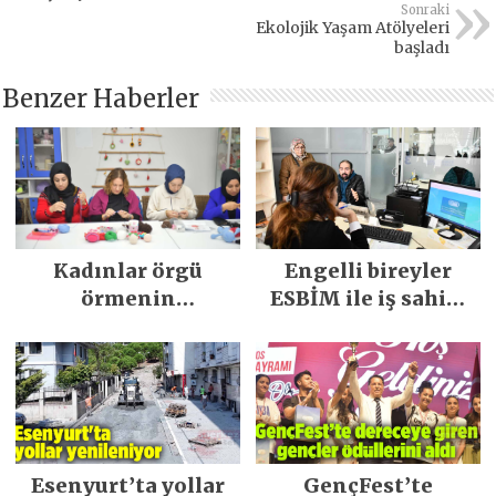
arttı
Sonraki
Ekolojik Yaşam Atölyeleri
başladı
Benzer Haberler
Kadınlar örgü
Engelli bireyler
örmenin
ESBİM ile iş sahibi
inceliklerini
oluyor
öğreniyor
Esenyurt’ta yollar
GençFest’te