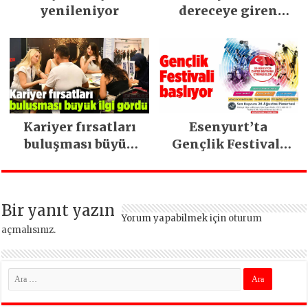
yenileniyor
dereceye giren
gençler ödüllerini
aldı
Kariyer fırsatları
Esenyurt’ta
buluşması büyük
Gençlik Festivali
ilgi gördü
başlıyor
Bir yanıt yazın
Yorum yapabilmek için
oturum
açmalısınız
.