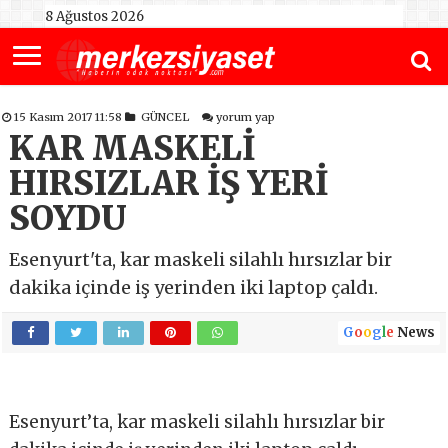
8 Ağustos 2026
15 Kasım 2017 11:58
GÜNCEL
yorum yap
KAR MASKELİ
HIRSIZLAR İŞ YERİ
SOYDU
Esenyurt'ta, kar maskeli silahlı hırsızlar bir
dakika içinde iş yerinden iki laptop çaldı.
G
o
o
g
l
e
News
Esenyurt’ta, kar maskeli silahlı hırsızlar bir