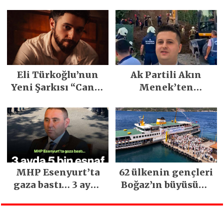
PARLADI
Demirci’nin Büyük
Emeğiyle Son
Yılların En Büyük
Festivali
Gerçekleşti
Eli Türkoğlu’nun
Ak Partili Akın
Yeni Şarkısı “Canın
Menek’ten
Sağ Olsun” Büyük
Mimarsinan’daki
İlgi Gördü!..
heyelan sonrası
kritik uyarı
MHP Esenyurt’ta
62 ülkenin gençleri
gaza bastı… 3 ayda
Boğaz’ın büyüsüne
5 bin esnaf ziyaret
kapıldı
edildi