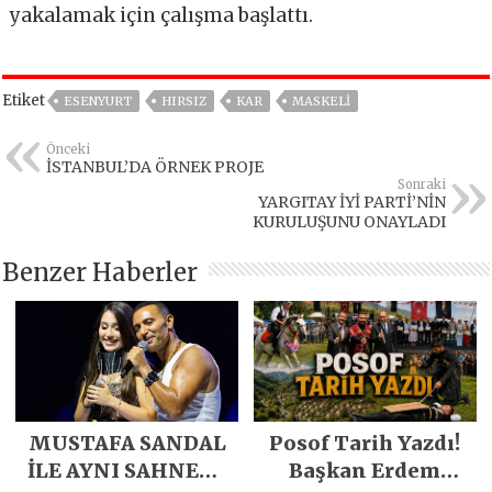
yakalamak için çalışma başlattı.
Etiket
ESENYURT
HIRSIZ
KAR
MASKELİ
Önceki
İSTANBUL’DA ÖRNEK PROJE
Sonraki
YARGITAY İYİ PARTİ’NİN
KURULUŞUNU ONAYLADI
Benzer Haberler
MUSTAFA SANDAL
Posof Tarih Yazdı!
İLE AYNI SAHNEDE
Başkan Erdem