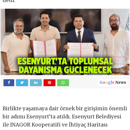
dedi.
G
o
o
g
l
e
News
Birlikte yaşamaya dair örnek bir girişimin önemli
bir adımı Esenyurt’ta atıldı. Esenyurt Belediyesi
ile INAGOR Kooperatifi ve İhtiyaç Haritası