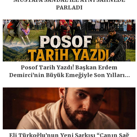
PARLADI
Posof Tarih Yazdı! Başkan Erdem
Demirci’nin Büyük Emeğiyle Son Yılların
En Büyük Festivali Gerçekleşti
Eli Türkoğlu’nun Yeni Şarkısı “Canın Sağ