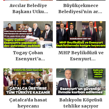
Avcılar Belediye
Büyükçekmece
Başkanı Utku
Belediyesi’nin araç
Caner Çaykara
filosu güçlendi
tahliye edildi
Togay Çoban
MHP Beylikdüzü ve
Esenyurt’a
Esenyurt
yapılacak dev
teşkilatlarında
yatırımları açıkladı
kongre heyecanı!
Çatalca’da hasat
Balıkyolu Köprüsü
heyecanı
tehlike saçıyor