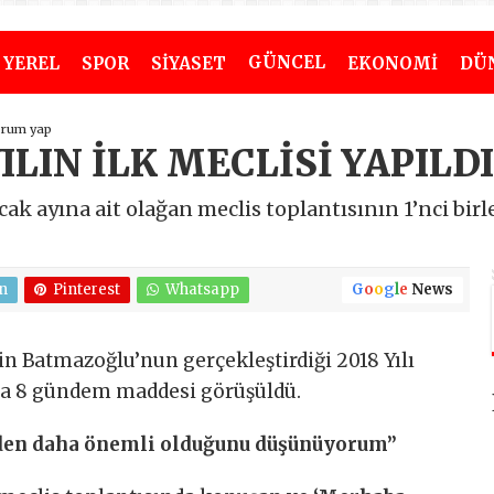
GÜNCEL
YEREL
SPOR
SİYASET
EKONOMİ
DÜ
orum yap
LIN İLK MECLİSİ YAPILDI
cak ayına ait olağan meclis toplantısının 1’nci bir
n
Pinterest
Whatsapp
G
o
o
g
l
e
News
in Batmazoğlu’nun gerçekleştirdiği 2018 Yılı
nda 8 gündem maddesi görüşüldü.
giden daha önemli olduğunu düşünüyorum”