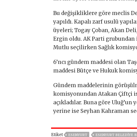
Bu değişikliklere göre meclis D
yapıldı. Kapalı zarf usulü ya
üyeleri; Togay Çoban, Akan Del
Ergin oldu. AK Parti grubunda
Mutlu seçilirken Sağlık komisyo
6’ncı gündem maddesi olan Taş
maddesi Bütçe ve Hukuk komisyo
Gündem maddelerinin görüşülm
komisyonundan Atakan Çiftçi is
açıkladılar. Buna göre Uluğ’un 
yerine ise Seyhan Kahraman seç
Etiket
ESENYURT
ESENYURT BELEDIYE B