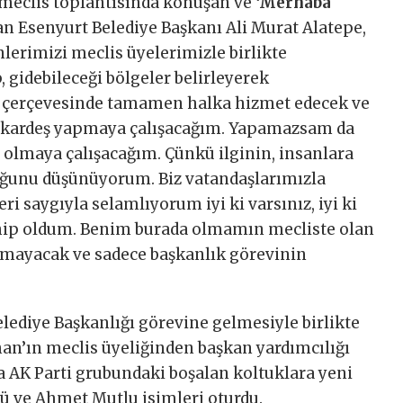
k meclis toplantısında konuşan ve
‘Merhaba
an Esenyurt Belediye Başkanı Ali Murat Alatepe,
nlerimizi meclis üyelerimizle birlikte
 gidebileceği bölgeler belirleyerek
gı çerçevesinde tamamen halka hizmet edecek ve
 kardeş yapmaya çalışacağım. Yapamazsam da
 olmaya çalışacağım. Çünkü ilginin, insanlara
uğunu düşünüyorum. Biz vatandaşlarımızla
ri saygıyla selamlıyorum iyi ki varsınız, iyi ki
ahip oldum. Benim burada olmamın mecliste olan
 olmayacak ve sadece başkanlık görevinin
lediye Başkanlığı görevine gelmesiyle birlikte
han’ın meclis üyeliğinden başkan yardımcılığı
a AK Parti grubundaki boşalan koltuklara yeni
çü ve Ahmet Mutlu isimleri oturdu.