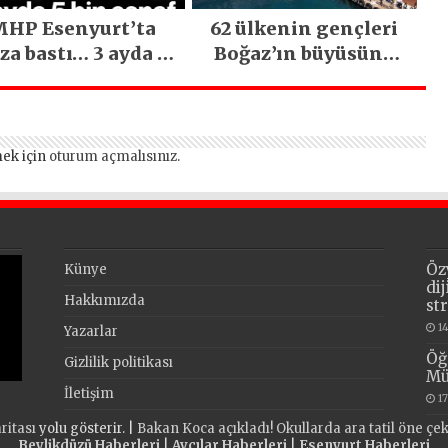
HP Esenyurt’ta
62 ülkenin gençleri
za bastı… 3 ayda 5
Boğaz’ın büyüsüne
bin esnaf ziyaret
kapıldı
edildi
ek için
oturum açmalısınız
.
Öz
Künye
di
Hakkımızda
st
1
Yazarlar
Öğ
Gizlilik politikası
Mü
İletişim
1
ritası
yolu gösterir. |
Bakan Koca açıkladı! Okullarda ara tatil öne çeki
Beylikdüzü Haberleri
|
Avcılar Haberleri
|
Esenyurt Haberleri