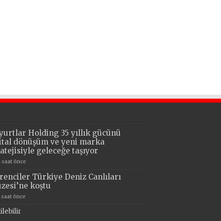
yurtlar Holding 35 yıllık gücünü
jital dönüşüm ve yeni marka
ratejisiyle geleceğe taşıyor
4 saat önce
renciler Türkiye Deniz Canlıları
zesi’ne koştu
7 saat önce
lebilir