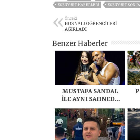
ESENYURT HABERLERI
ESENYURT SON D
Önceki
BOSNALI ÖĞRENCİLERİ
AĞIRLADI
Benzer Haberler
MUSTAFA SANDAL
P
İLE AYNI SAHNEDE
PARLADI
D
Eme
E