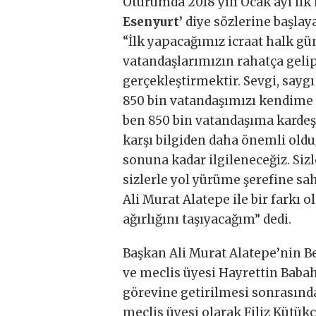
Oturumda 2018 yılı Ocak ayı il
Esenyurt’
diye sözlerine başlay
“İlk yapacağımız icraat halk gü
vatandaşlarımızın rahatça gelip,
gerçekleştirmektir. Sevgi, say
850 bin vatandaşımızı kendime
ben 850 bin vatandaşıma kardeş
karşı bilgiden daha önemli old
sonuna kadar ilgileneceğiz. Sizle
sizlerle yol yürüme şerefine s
Ali Murat Alatepe ile bir farkı
ağırlığını taşıyacağım” dedi.
Başkan Ali Murat Alatepe’nin Be
ve meclis üyesi Hayrettin Baba
görevine getirilmesi sonrasınd
meclis üyesi olarak Filiz Kütük