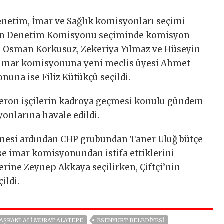
enetim, İmar ve Sağlık komisyonları seçimi
pılan Denetim Komisyonu seçiminde komisyon
i, Osman Korkusuz, Zekeriya Yılmaz ve Hüseyin
n imar komisyonuna yeni meclis üyesi Ahmet
nuna ise Filiz Kütükçü seçildi.
eron işçilerin kadroya geçmesi konulu gündem
nlarına havale edildi.
esi ardından CHP grubundan Taner Uluğ bütçe
e imar komisyonundan istifa ettiklerini
yerine Zeynep Akkaya seçilirken, Çiftçi’nin
ildi.
AŞKANI ALI MURAT ALATEPE
ESENYURT BELEDIYESI