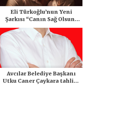
Eli Türkoğlu’nun Yeni
Şarkısı “Canın Sağ Olsun”
Büyük İlgi Gördü!..
Avcılar Belediye Başkanı
Utku Caner Çaykara tahliye
edildi