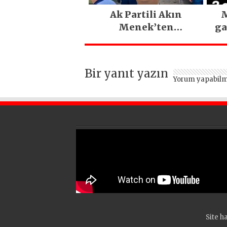
Ak Partili Akın
M
Menek’ten
ga
Mimarsinan’daki
heyelan sonrası
kritik uyarı
Bir yanıt yazın
Yorum yapabilm
Site ha