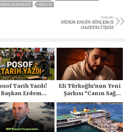
AKIKA HABERLERI
MECLIS
Sonraki
DİDEM ENGİN: BİNLERCE
GAZETECİ İŞSİZ
osof Tarih Yazdı!
Eli Türkoğlu’nun Yeni
Başkan Erdem
Şarkısı “Canın Sağ
emirci’nin Büyük
Olsun” Büyük İlgi
ğiyle Son Yılların
Gördü!..
n Büyük Festivali
Gerçekleşti