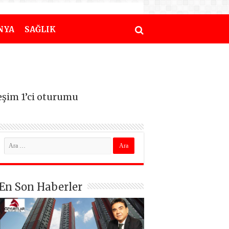
NYA
SAĞLIK
leşim 1’ci oturumu
En Son Haberler