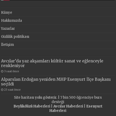
Künye
Hakkımızda
Yazarlar
Gizlilik politikası
İletişim
Avcılar’da yaz akşamları kültür sanat ve eğlenceyle
renkleniyor
3 saat önce
Alparslan Erdoğan yeniden MHP Esenyurt İlçe Başkanı
seçildi
23 saat önce
Site haritası
yolu gösterir. |
7 bin 500 öğrenciye burs
desteği
Beylikdüzü Haberleri
|
Avcılar Haberleri
|
Esenyurt
Haberleri