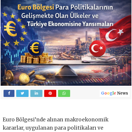
G
o
o
g
l
e
News
Euro Bölgesi’nde alınan makroekonomik
kararlar, uygulanan para politikaları ve