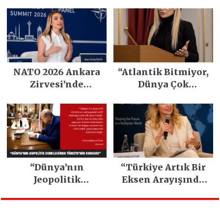
Çözümlerle Yaşam
Motivasyonumuza
Alanlarına Değer
Etkisi Nedir?
Katın
NATO 2026 Ankara
“Atlantik Bitmiyor,
Zirvesi’nde
Dünya Çok
Stratejik Lojistik
Merkezli Hale
Gündemi
Geliyor”
“Dünya’nın
“Türkiye Artık Bir
Jeopolitik
Eksen Arayışında
Denkleminde
Değil, Kendi
Türkiye’nin
Eksenini İnşa
Konumu”
Ediyor”