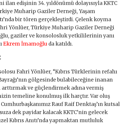
i ilan edişinin 34. yıldönümü dolayısıyla KKTC
rkiye Muharip Gaziler Derneği, Yaşam
ı’nda bir tören gerçekleştirdi. Çelenk koyma
hri Yönlüer, Türkiye Muharip Gaziler Derneği
ğlu, gaziler ve konsolosluk yetkililerinin yanı
nı
Ekrem İmamoğlu
da katıldı.
Z
osu Fahri Yönlüer, “Kıbrıs Türklerinin refahı
ayrağı’nın gölgesinde bulabileceğine inanan
nı arttırmak ve güçlendirmek adına vermiş
in temeline konulmuş ilk harçtır. Var oluş
Cumhurbaşkanımız Rauf Raif Denktaş’ın kutsal
suza dek payidar kalacak KKTC’nin gelecek
üzel Kıbrıs Anıtı’nda yapmaktan mutluluk