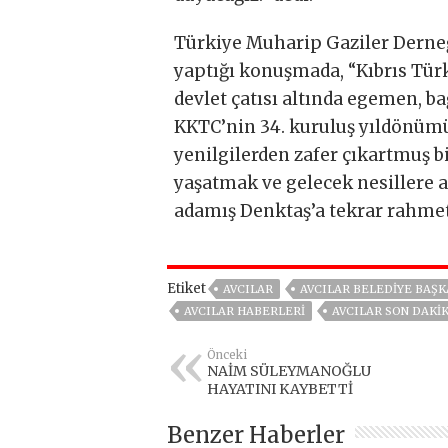
Türkiye Muharip Gaziler Derneği
yaptığı konuşmada, “Kıbrıs Tür
devlet çatısı altında egemen, b
KKTC’nin 34. kuruluş yıldönüm
yenilgilerden zafer çıkartmuş bi
yaşatmak ve gelecek nesillere a
adamış Denktaş’a tekrar rahmet 
Etiket
AVCILAR
AVCILAR BELEDIYE BAŞK
AVCILAR HABERLERI
AVCILAR SON DAKI
Önceki
NAİM SÜLEYMANOĞLU
HAYATINI KAYBETTİ
Benzer Haberler