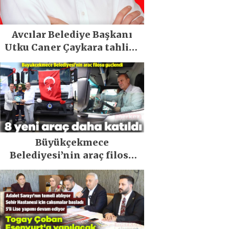
Avcılar Belediye Başkanı
Utku Caner Çaykara tahliye
edildi
Büyükçekmece
Belediyesi’nin araç filosu
güçlendi