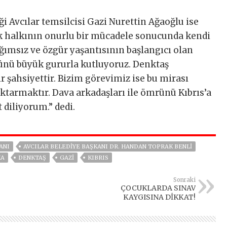
 Avcılar temsilcisi Gazi Nurettin Ağaoğlu ise
k halkının onurlu bir mücadele sonucunda kendi
ağımsız ve özgür yaşantısının başlangıcı olan
ünü büyük gururla kutluyoruz. Denktaş
r şahsiyettir. Bizim görevimiz ise bu mirası
ktarmaktır. Dava arkadaşları ile ömrünü Kıbrıs’a
diliyorum.” dedi.
ANI
AVCILAR BELEDIYE BAŞKANI DR. HANDAN TOPRAK BENLI
KA
DENKTAŞ
GAZİ
KIBRIS
Sonraki
ÇOCUKLARDA SINAV
KAYGISINA DİKKAT!