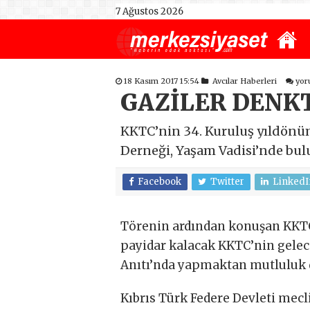
7 Ağustos 2026
18 Kasım 2017 15:54
Avcılar Haberleri
yor
GAZİLER DENK
KKTC’nin 34. Kuruluş yıldönüm
Derneği, Yaşam Vadisi’nde bul
Facebook
Twitter
LinkedI
Törenin ardından konuşan KKTC
payidar kalacak KKTC’nin gelec
Anıtı’nda yapmaktan mutluluk d
Kıbrıs Türk Federe Devleti mecli