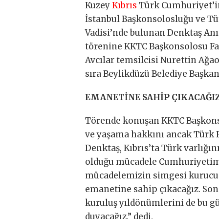
Kuzey
Kıbrıs
Türk Cumhuriyet’in
İstanbul Başkonsolosluğu ve Tü
Vadisi’nde bulunan Denktaş Anıt
törenine KKTC Başkonsolosu Fa
Avcılar temsilcisi Nurettin Ağao
sıra Beylikdüzü Belediye Başka
EMANETİNE SAHİP ÇIKACAĞI
Törende konuşan KKTC Başkonsol
ve yaşama hakkını ancak Türk B
Denktaş, Kıbrıs’ta Türk varlığı
olduğu mücadele Cumhuriyetimiz
mücadelemizin simgesi kurucu 
emanetine sahip çıkacağız. Son
kuruluş yıldönümlerini de bu g
duyacağız.” dedi.