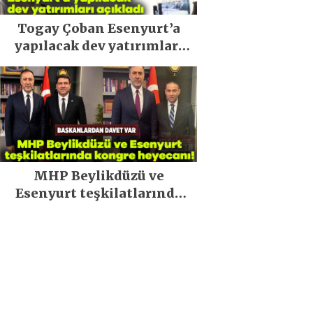
Togay Çoban Esenyurt’a
yapılacak dev yatırımları
açıkladı
MHP Beylikdüzü ve
Esenyurt teşkilatlarında
kongre heyecanı!