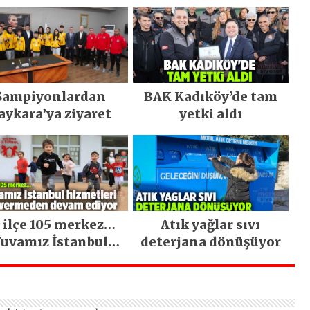
Şampiyonlardan
BAK Kadıköy’de tam
aykara’ya ziyaret
yetki aldı
 ilçe 105 merkez…
Atık yağlar sıvı
uvamız İstanbul
deterjana dönüşüyor
hizmetleri ara
vermeden devam
ediyor