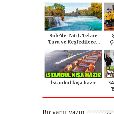
Side’de Tatil: Tekne
Turu ve Keşfedilecek
Ç
Yerler
İstanbul kışa hazır
34
Y
Bir yanıt yazın