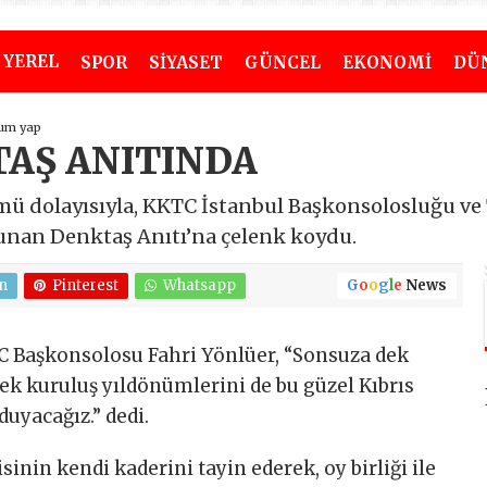
YEREL
SPOR
SİYASET
GÜNCEL
EKONOMİ
DÜ
um yap
TAŞ ANITINDA
ü dolayısıyla, KKTC İstanbul Başkonsolosluğu ve
unan Denktaş Anıtı’na çelenk koydu.
n
Pinterest
Whatsapp
G
o
o
g
l
e
News
 Başkonsolosu Fahri Yönlüer, “Sonsuza dek
ek kuruluş yıldönümlerini de bu güzel Kıbrıs
uyacağız.” dedi.
sinin kendi kaderini tayin ederek, oy birliği ile