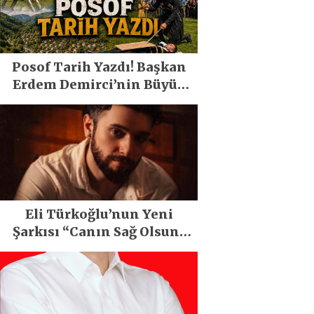
Posof Tarih Yazdı! Başkan
Erdem Demirci’nin Büyük
Emeğiyle Son Yılların En
Büyük Festivali Gerçekleşti
Eli Türkoğlu’nun Yeni
Şarkısı “Canın Sağ Olsun”
Büyük İlgi Gördü!..