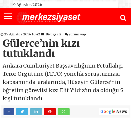
9 Ağustos 2026
25 Ağustos 2016 10:42
Biyografi
yorum yap
Gülerce’nin kızı
tutuklandı
Ankara Cumhuriyet Başsavcılığının Fetullahçı
Terör Örgütüne (FETÖ) yönelik soruşturması
kapsamında, aralarında, Hüseyin Gülerce'nin
öğretim görevlisi kızı Elif Yıldız'ın da olduğu 5
kişi tutuklandı
G
o
o
g
l
e
News