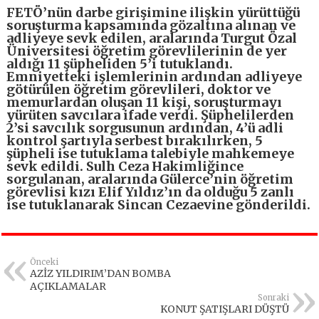
FETÖ’nün darbe girişimine ilişkin yürüttüğü
soruşturma kapsamında gözaltına alınan ve
adliyeye sevk edilen, aralarında Turgut Özal
Üniversitesi öğretim görevlilerinin de yer
aldığı 11 şüpheliden 5’i tutuklandı.
Emniyetteki işlemlerinin ardından adliyeye
götürülen öğretim görevlileri, doktor ve
memurlardan oluşan 11 kişi, soruşturmayı
yürüten savcılara ifade verdi. Şüphelilerden
2’si savcılık sorgusunun ardından, 4’ü adli
kontrol şartıyla serbest bırakılırken, 5
şüpheli ise tutuklama talebiyle mahkemeye
sevk edildi. Sulh Ceza Hakimliğince
sorgulanan, aralarında Gülerce’nin öğretim
görevlisi kızı Elif Yıldız’ın da olduğu 5 zanlı
ise tutuklanarak Sincan Cezaevine gönderildi.
Önceki
AZİZ YILDIRIM’DAN BOMBA
AÇIKLAMALAR
Sonraki
KONUT ŞATIŞLARI DÜŞTÜ