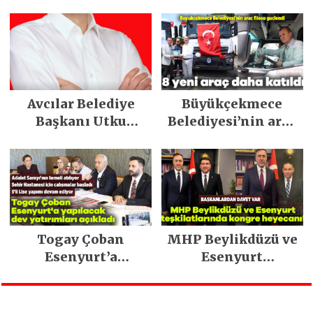
dijital dönüşüm ve
Müzesi’ne koştu
yeni marka
stratejisiyle
geleceğe taşıyor
Avcılar Belediye
Büyükçekmece
Başkanı Utku
Belediyesi’nin araç
Caner Çaykara
filosu güçlendi
tahliye edildi
Togay Çoban
MHP Beylikdüzü ve
Esenyurt’a
Esenyurt
yapılacak dev
teşkilatlarında
yatırımları açıkladı
kongre heyecanı!