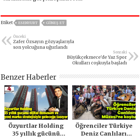
Etiket
ESENYURT
GÜNEŞ ET
Önceki
Zafer Özsayın gözyaşlarıyla
son yolcuğuna uğurlandı
Sonraki
Büyükçekmece’de Yaz Spor
Okulları coşkuyla başladı
Benzer Haberler
Özyurtlar Holding
Öğrenciler Türkiye
35 yıllık gücünü
Deniz Canlıları