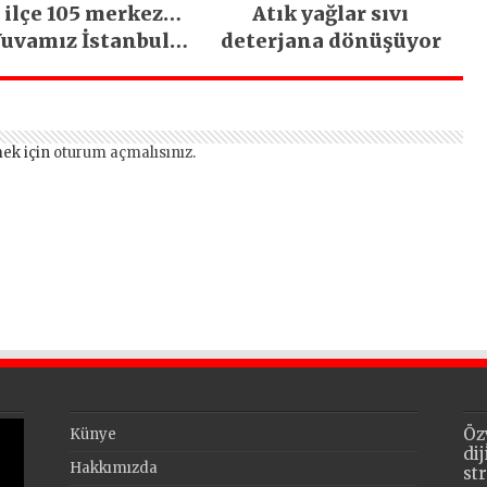
 ilçe 105 merkez…
Atık yağlar sıvı
uvamız İstanbul
deterjana dönüşüyor
hizmetleri ara
vermeden devam
ediyor
ek için
oturum açmalısınız
.
Öz
Künye
di
Hakkımızda
st