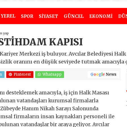
YEREL
SPOR
SİYASET
GÜNCEL
EKONOMİ
DÜ
m yap
STİHDAM KAPISI
Kariyer Merkezi iş buluyor. Avcılar Belediyesi Halk 
sizlik oranını en düşük seviyede tutmak amacıyla 
n
Pinterest
Whatsapp
G
o
o
g
l
e
News
ını desteklemek amacıyla, iş için Halk Masası
lunan vatandaşları kurumsal firmalarla
si Zübeyde Hanım Nikah Sarayı Salonunda
msal firmaların insan kaynakları personeli ile
bulunan vatandaşlar bir araya geliyor. Avcılar