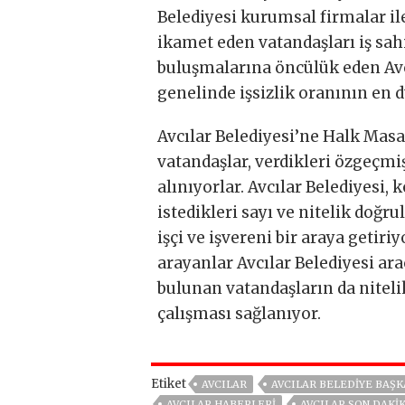
Belediyesi kurumsal firmalar ile
ikamet eden vatandaşları iş sah
buluşmalarına öncülük eden Avcı
genelinde işsizlik oranının en 
Avcılar Belediyesi’ne Halk Mas
vatandaşlar, verdikleri özgeçmi
alınıyorlar. Avcılar Belediyesi, k
istedikleri sayı ve nitelik doğr
işçi ve işvereni bir araya getiri
arayanlar Avcılar Belediyesi ara
bulunan vatandaşların da nitel
çalışması sağlanıyor.
Etiket
AVCILAR
AVCILAR BELEDIYE BAŞK
AVCILAR HABERLERI
AVCILAR SON DAKI