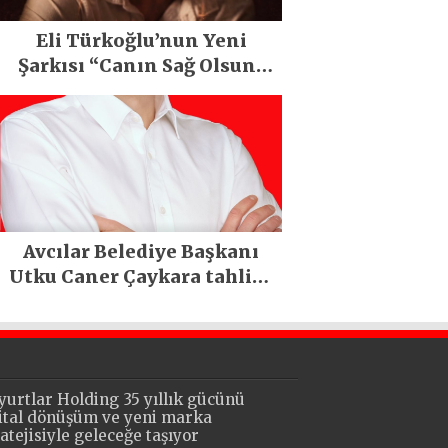
Eli Türkoğlu’nun Yeni
Şarkısı “Canın Sağ Olsun”
Büyük İlgi Gördü!..
Avcılar Belediye Başkanı
Utku Caner Çaykara tahliye
edildi
yurtlar Holding 35 yıllık gücünü
jital dönüşüm ve yeni marka
ratejisiyle geleceğe taşıyor