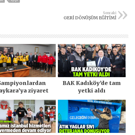
Sonraki
GERİ DÖNÜŞÜM EĞİTİMİ
Şampiyonlardan
BAK Kadıköy’de tam
aykara’ya ziyaret
yetki aldı