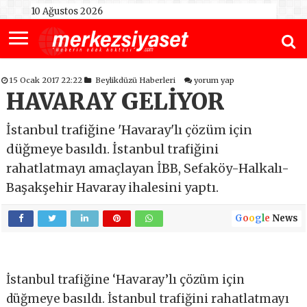
10 Ağustos 2026
15 Ocak 2017 22:22
Beylikdüzü Haberleri
yorum yap
HAVARAY GELİYOR
İstanbul trafiğine 'Havaray'lı çözüm için
düğmeye basıldı. İstanbul trafiğini
rahatlatmayı amaçlayan İBB, Sefaköy-Halkalı-
Başakşehir Havaray ihalesini yaptı.
G
o
o
g
l
e
News
İstanbul trafiğine ‘Havaray’lı çözüm için
düğmeye basıldı. İstanbul trafiğini rahatlatmayı