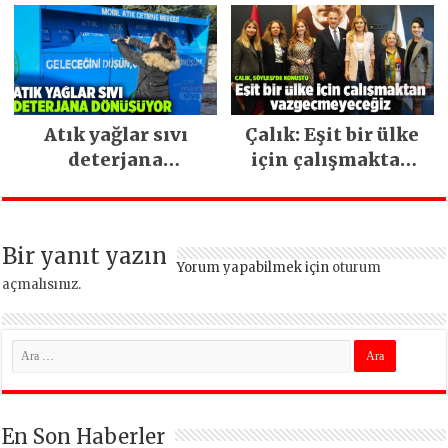
ara vermeden
devam ediyor
Atık yağlar sıvı
Çalık: Eşit bir ülke
deterjana
için çalışmaktan
dönüşüyor
vazgeçmeyeceğiz
Bir yanıt yazın
Yorum yapabilmek için
oturum
açmalısınız
.
En Son Haberler