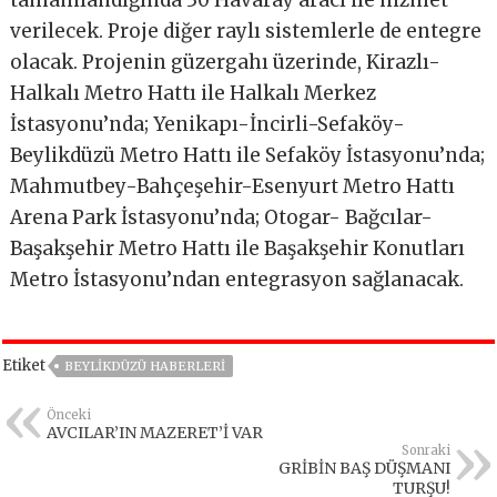
tamamlandığında 30 Havaray aracı ile hizmet
verilecek. Proje diğer raylı sistemlerle de entegre
olacak. Projenin güzergahı üzerinde, Kirazlı-
Halkalı Metro Hattı ile Halkalı Merkez
İstasyonu’nda; Yenikapı-İncirli-Sefaköy-
Beylikdüzü Metro Hattı ile Sefaköy İstasyonu’nda;
Mahmutbey-Bahçeşehir-Esenyurt Metro Hattı
Arena Park İstasyonu’nda; Otogar- Bağcılar-
Başakşehir Metro Hattı ile Başakşehir Konutları
Metro İstasyonu’ndan entegrasyon sağlanacak.
Etiket
BEYLIKDÜZÜ HABERLERI
Önceki
AVCILAR’IN MAZERET’İ VAR
Sonraki
GRİBİN BAŞ DÜŞMANI
TURŞU!