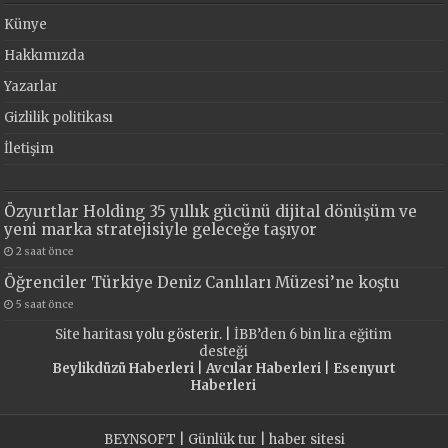
Künye
Hakkımızda
Yazarlar
Gizlilik politikası
İletişim
Özyurtlar Holding 35 yıllık gücünü dijital dönüşüm ve
yeni marka stratejisiyle geleceğe taşıyor
2 saat önce
Öğrenciler Türkiye Deniz Canlıları Müzesi’ne koştu
5 saat önce
Site haritası
yolu gösterir. |
İBB’den 6 bin lira eğitim
desteği
Beylikdüzü Haberleri
|
Avcılar Haberleri
|
Esenyurt
Haberleri
BEYNSOFT
|
Günlük tur
|
haber sitesi