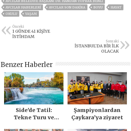
AVCILAR BELEDIYE BAŞKANI DR. HANDAN TOPRAK BENLI
AVCILAR HABERLERI
AVCILAR SON DAKIKA
BOYU
HAYAT
OKULU
YAŞAM
Önceki
1 GÜNDE 41 KİŞİYE
İSTİHDAM
Sonraki
İSTANBUL’DA BİR İLK
OLACAK
Benzer Haberler
Side’de Tatil:
Şampiyonlardan
Tekne Turu ve
Çaykara’ya ziyaret
Keşfedilecek Yerler