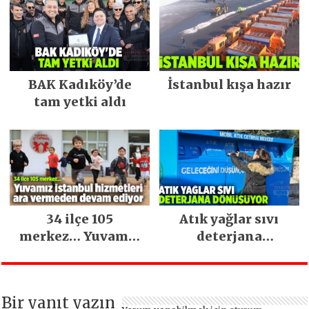
BAK Kadıköy’de
İstanbul kışa hazır
tam yetki aldı
34 ilçe 105
Atık yağlar sıvı
merkez… Yuvamız
deterjana
İstanbul hizmetleri
dönüşüyor
ara vermeden
devam ediyor
Bir yanıt yazın