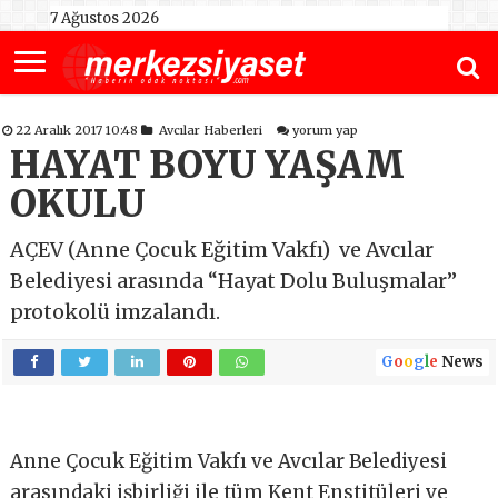
7 Ağustos 2026
22 Aralık 2017 10:48
Avcılar Haberleri
yorum yap
HAYAT BOYU YAŞAM
OKULU
AÇEV (Anne Çocuk Eğitim Vakfı) ve Avcılar
Belediyesi arasında “Hayat Dolu Buluşmalar”
protokolü imzalandı.
G
o
o
g
l
e
News
Anne Çocuk Eğitim Vakfı ve Avcılar Belediyesi
arasındaki işbirliği ile tüm Kent Enstitüleri ve