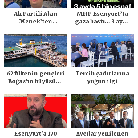
Ak Partili Akın
MHP Esenyurt’ta
Menek’ten
gaza bastı… 3 ayda
Mimarsinan’daki
5 bin esnaf ziyaret
heyelan sonrası
edildi
kritik uyarı
62 ülkenin gençleri
Tercih çadırlarına
Boğaz’ın büyüsüne
yoğun ilgi
kapıldı
Esenyurt’a 170
Avcılar yenilenen