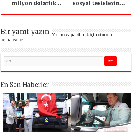
milyon dolarlık
sosyal tesislerine
yatırım:
kavuştu
İstanbul’un tek
termal oteli olacak
Bir yanıt yazın
Yorum yapabilmek için
oturum
açmalısınız
.
En Son Haberler