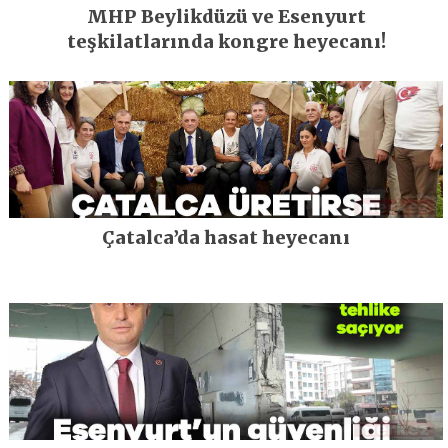
MHP Beylikdüzü ve Esenyurt
teşkilatlarında kongre heyecanı!
Çatalca’da hasat heyecanı