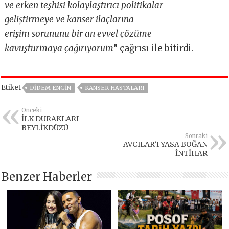
ve erken teşhisi kolaylaştırıcı politikalar
geliştirmeye ve kanser ilaçlarına
erişim sorununu bir an evvel çözüme
kavuşturmaya çağırıyorum
” çağrısı ile bitirdi.
Etiket
DIDEM ENGIN
KANSER HASTALARI
Önceki
İLK DURAKLARI
BEYLİKDÜZÜ
Sonraki
AVCILAR’I YASA BOĞAN
İNTİHAR
Benzer Haberler