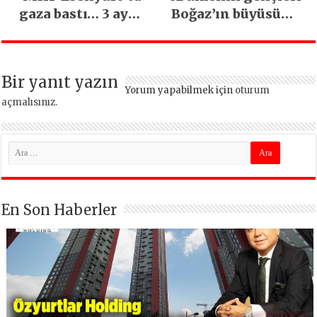
gaza bastı… 3 ayda
Boğaz’ın büyüsüne
5 bin esnaf ziyaret
kapıldı
edildi
Bir yanıt yazın
Yorum yapabilmek için
oturum
açmalısınız
.
En Son Haberler