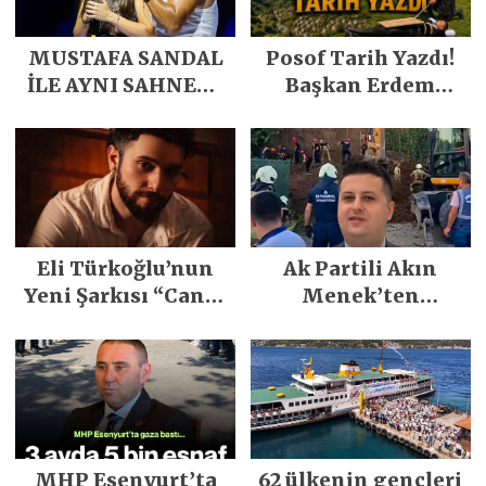
MUSTAFA SANDAL
Posof Tarih Yazdı!
İLE AYNI SAHNEDE
Başkan Erdem
PARLADI
Demirci’nin Büyük
Emeğiyle Son
Yılların En Büyük
Festivali
Gerçekleşti
Eli Türkoğlu’nun
Ak Partili Akın
Yeni Şarkısı “Canın
Menek’ten
Sağ Olsun” Büyük
Mimarsinan’daki
İlgi Gördü!..
heyelan sonrası
kritik uyarı
MHP Esenyurt’ta
62 ülkenin gençleri