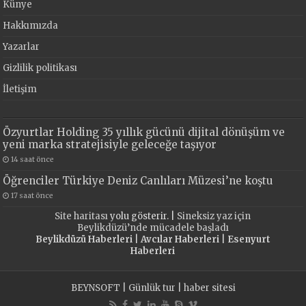
Künye
Hakkımızda
Yazarlar
Gizlilik politikası
İletişim
Özyurtlar Holding 35 yıllık gücünü dijital dönüşüm ve
yeni marka stratejisiyle geleceğe taşıyor
14 saat önce
Öğrenciler Türkiye Deniz Canlıları Müzesi’ne koştu
17 saat önce
Site haritası
yolu gösterir. |
Sineksiz yaz için
Beylikdüzü’nde mücadele başladı
Beylikdüzü Haberleri
|
Avcılar Haberleri
|
Esenyurt
Haberleri
BEYNSOFT
|
Günlük tur
|
haber sitesi