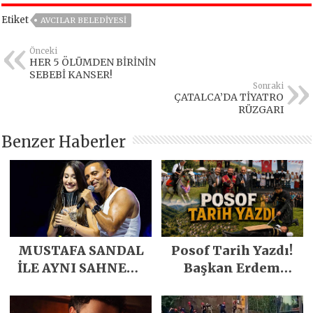
Etiket
AVCILAR BELEDIYESI
Önceki
HER 5 ÖLÜMDEN BİRİNİN
SEBEBİ KANSER!
Sonraki
ÇATALCA’DA TİYATRO
RÜZGARI
Benzer Haberler
MUSTAFA SANDAL
Posof Tarih Yazdı!
İLE AYNI SAHNEDE
Başkan Erdem
PARLADI
Demirci’nin Büyük
Emeğiyle Son