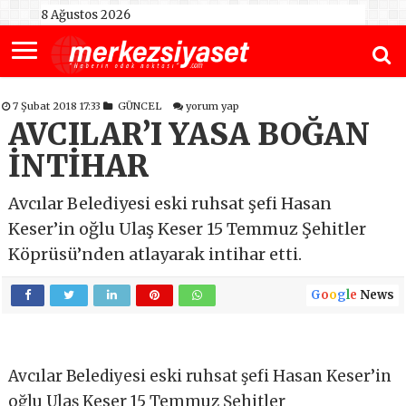
8 Ağustos 2026
7 Şubat 2018 17:33
GÜNCEL
yorum yap
AVCILAR’I YASA BOĞAN
İNTİHAR
Avcılar Belediyesi eski ruhsat şefi Hasan
Keser’in oğlu Ulaş Keser 15 Temmuz Şehitler
Köprüsü’nden atlayarak intihar etti.
G
o
o
g
l
e
News
Avcılar Belediyesi eski ruhsat şefi Hasan Keser’in
oğlu Ulaş Keser 15 Temmuz Şehitler