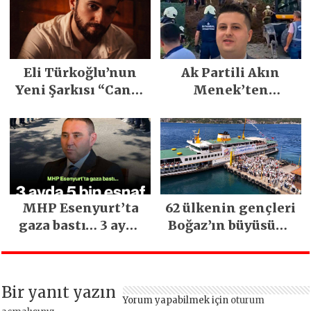
Yılların En Büyük
Festivali
Gerçekleşti
Eli Türkoğlu’nun
Ak Partili Akın
Yeni Şarkısı “Canın
Menek’ten
Sağ Olsun” Büyük
Mimarsinan’daki
İlgi Gördü!..
heyelan sonrası
kritik uyarı
MHP Esenyurt’ta
62 ülkenin gençleri
gaza bastı… 3 ayda
Boğaz’ın büyüsüne
5 bin esnaf ziyaret
kapıldı
edildi
Bir yanıt yazın
Yorum yapabilmek için
oturum