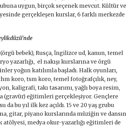
grubuna uygun, birçok seçenek mevcut. Kültür ve
yesinde gerçekleşen kurslar, 6 farklı merkezde
Beylikdüzü’nde
(örgü bebek), Rusça, İngilizce ud, kanun, temel
ryo yazarlığı, el nakışı kurslarına ve örgü
kinler yoğun katılımla başladı. Halk oyunları,
 thm koro, tsm koro, temel fotoğrafçılık, ney,
on, kaligrafi, takı tasarımı, yağlı boya resim,
a (gravür) eğitimleri gerçekleşiyor. Gençlere
 da bu yıl ilk kez açıldı. 15 ve 20 yaş grubu
ma, gitar, piyano kurslarında müziğin ve dansın
ık atölyesi, medya okur-yazarlığı eğitimleri de