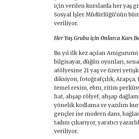
için verilen kurslarda her yaş 
Sosyal İşler Müdürlüğü’nün bün
veriliyor.
Her Yaş Grubu için Onlarca Kurs 
Bu yıl ilk kez açılan Amigurumi 
bilgisayar, düğün oyunları, sena
atölyesine 21 yaş ve üzeri yetiş
diksiyon, fotoğrafçılık, Arapça,
temel resim, ebru, ritim perküsy
hat, ahşap rölyef, ahşap dağlam
yönelik kodlama ve yazılım kursu
gençler ise modern dans, bağla
tadını çıkarıyor, yaratıcı yazarl
veriliyor.