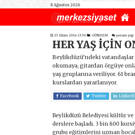
8 Ağustos 2026
25 Ekim 2016 13:50
GÜNDEM
yorum yap
HER YAŞ İÇİN 
Beylikdüzü’ndeki vatandaşlar h
okumaya, gitardan örgüye onla
yaş gruplarına veriliyor. 61 br
kurslardan yararlanıyor.
Facebook
Twitter
LinkedI
Beylikdüzü Belediyesi kültür ve 
derslere başladı. 3 bin 800 kursi
grubu eğitimlerini uzman hocalar