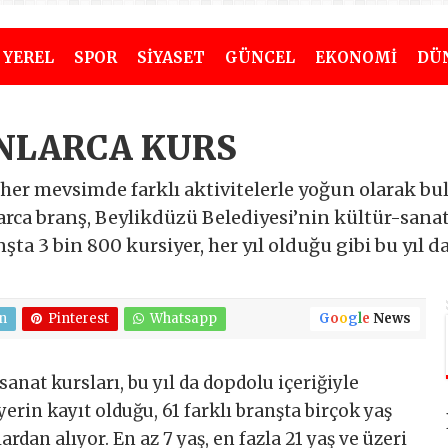
YEREL
SPOR
SİYASET
GÜNCEL
EKONOMİ
DÜ
ONLARCA KURS
er mevsimde farklı aktivitelerle yoğun olarak bul
rca branş, Beylikdüzü Belediyesi’nin kültür-sanat
anşta 3 bin 800 kursiyer, her yıl olduğu gibi bu yıl
n
Pinterest
Whatsapp
G
o
o
g
l
e
News
sanat kursları, bu yıl da dopdolu içeriğiyle
yerin kayıt olduğu, 61 farklı branşta birçok yaş
dan alıyor. En az 7 yaş, en fazla 21 yaş ve üzeri