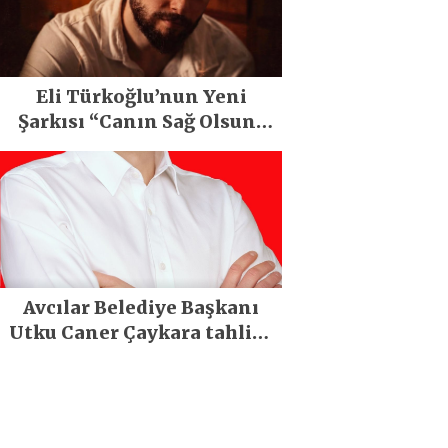
Eli Türkoğlu’nun Yeni
Şarkısı “Canın Sağ Olsun”
Büyük İlgi Gördü!..
Avcılar Belediye Başkanı
Utku Caner Çaykara tahliye
edildi