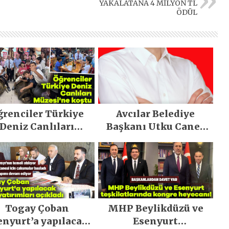
YAKALATANA 4 MİLYON TL
ÖDÜL
ğrenciler Türkiye
Avcılar Belediye
Deniz Canlıları
Başkanı Utku Caner
Müzesi’ne koştu
Çaykara tahliye edildi
Togay Çoban
MHP Beylikdüzü ve
enyurt’a yapılacak
Esenyurt