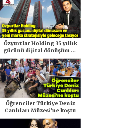
Özyurtlar Holding 35 yıllık
gücünü dijital dönüşüm ve
yeni marka stratejisiyle
geleceğe taşıyor
Öğrenciler Türkiye Deniz
Canlıları Müzesi’ne koştu