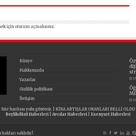
dev yatırımları
teşkilatlarında
açıkladı
kongre heyecanı!
ek için
oturum açmalısınız
.
Öz
Künye
di
Hakkımızda
st
1
Yazarlar
Öğ
Gizlilik politikası
Mü
İletişim
2
Site haritası
yolu gösterir. |
KİRA ARTIŞLAR ORANLARI BELLİ OLDU
Beylikdüzü Haberleri
|
Avcılar Haberleri
|
Esenyurt Haberleri
akları saklıdır!.