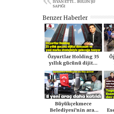
İSYAN ETTİ… BULUN ŞU
SAPIĞI
Benzer Haberler
Özyurtlar Holding 35
Ö
yıllık gücünü dijital
dönüşüm ve yeni
marka stratejisiyle
geleceğe taşıyor
Büyükçekmece
Belediyesi’nin araç
Es