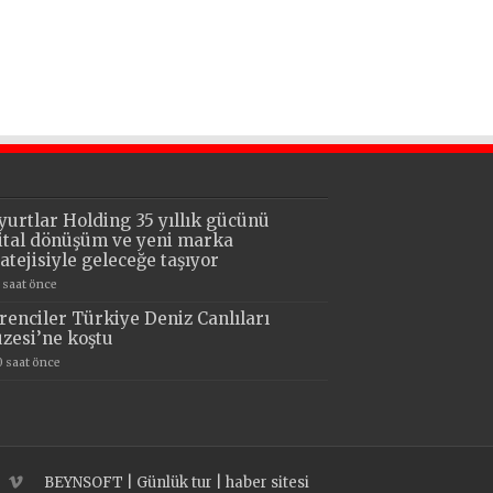
yurtlar Holding 35 yıllık gücünü
jital dönüşüm ve yeni marka
ratejisiyle geleceğe taşıyor
7 saat önce
renciler Türkiye Deniz Canlıları
zesi’ne koştu
0 saat önce
BEYNSOFT
|
Günlük tur
|
haber sitesi