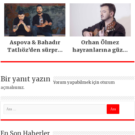
Aspova & Bahadır
Orhan Ölmez
Tatlıöz’den sürpriz
hayranlarına güzel
düet
haber
Bir yanıt yazın
Yorum yapabilmek için
oturum
açmalısınız
.
En Son Haberler