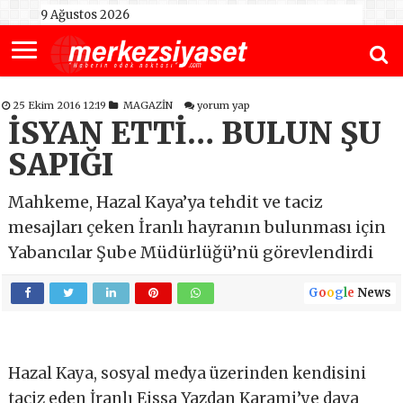
9 Ağustos 2026
25 Ekim 2016 12:19
MAGAZİN
yorum yap
İSYAN ETTİ… BULUN ŞU
SAPIĞI
Mahkeme, Hazal Kaya’ya tehdit ve taciz
mesajları çeken İranlı hayranın bulunması için
Yabancılar Şube Müdürlüğü’nü görevlendirdi
G
o
o
g
l
e
News
Hazal Kaya, sosyal medya üzerinden kendisini
taciz eden İranlı Eissa Yazdan Karami’ye dava