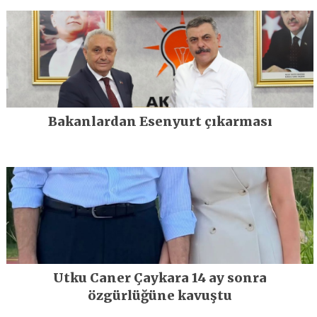
Bakanlardan Esenyurt çıkarması
Utku Caner Çaykara 14 ay sonra
özgürlüğüne kavuştu