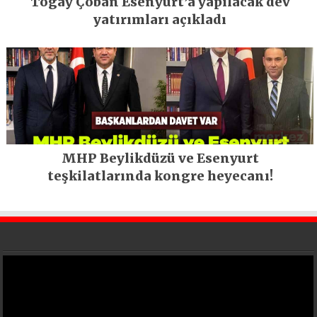
Togay Çoban Esenyurt’a yapılacak dev
yatırımları açıkladı
MHP Beylikdüzü ve Esenyurt
teşkilatlarında kongre heyecanı!