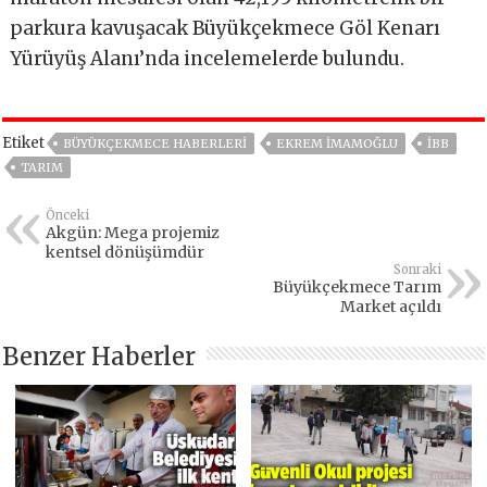
parkura kavuşacak Büyükçekmece Göl Kenarı
Yürüyüş Alanı’nda incelemelerde bulundu.
Etiket
BÜYÜKÇEKMECE HABERLERI
EKREM İMAMOĞLU
IBB
TARIM
Önceki
Akgün: Mega projemiz
kentsel dönüşümdür
Sonraki
Büyükçekmece Tarım
Market açıldı
Benzer Haberler