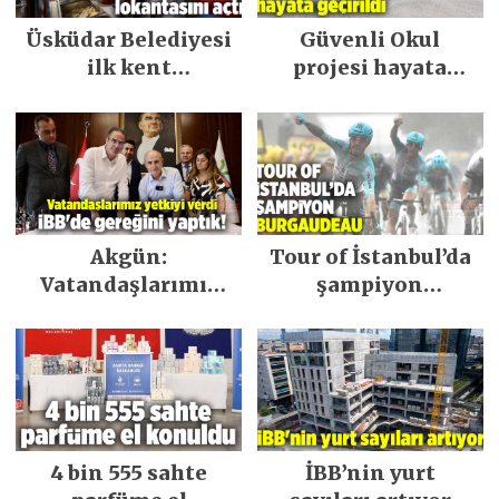
Üsküdar Belediyesi
Güvenli Okul
ilk kent
projesi hayata
lokantasını açtı
geçirildi
Akgün:
Tour of İstanbul’da
Vatandaşlarımız
şampiyon
yetkiyi verdi İBB’de
Burgaudeau
gereğini yaptık!
4 bin 555 sahte
İBB’nin yurt