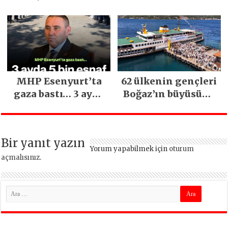
Sağ Olsun” Büyük
Mimarsinan’daki
İlgi Gördü!..
heyelan sonrası
kritik uyarı
MHP Esenyurt’ta
62 ülkenin gençleri
gaza bastı… 3 ayda
Boğaz’ın büyüsüne
5 bin esnaf ziyaret
kapıldı
edildi
Bir yanıt yazın
Yorum yapabilmek için
oturum
açmalısınız
.