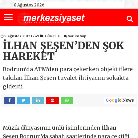
8 Ağustos 2026
9 Ağustos 2017 12:49
GÜNCEL
yorum yap
İLHAN ŞEŞEN’DEN ŞOK
HAREKET
Bodrum’da ATM'den para çekerken objektiflere
takılan İlhan Şeşen tuvalet ihtiyacını sokakta
giderdi
G
o
o
g
l
e
News
Müzik dünyasının ünlü isimlerinden
İlhan
Şeşen
Bodrum’da sabah saatlerinde para çektiği