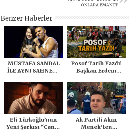
ONLARA EMANET
Benzer Haberler
MUSTAFA SANDAL
Posof Tarih Yazdı!
İLE AYNI SAHNEDE
Başkan Erdem
PARLADI
Demirci’nin Büyük
Emeğiyle Son
Yılların En Büyük
Festivali
Gerçekleşti
Eli Türkoğlu’nun
Ak Partili Akın
Yeni Şarkısı “Canın
Menek’ten