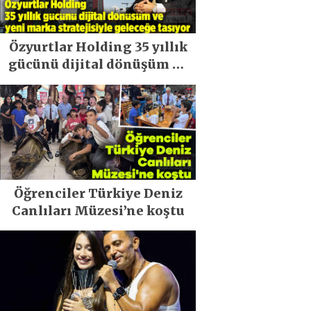
Özyurtlar Holding 35 yıllık
gücünü dijital dönüşüm ve
yeni marka stratejisiyle
geleceğe taşıyor
Öğrenciler Türkiye Deniz
Canlıları Müzesi’ne koştu