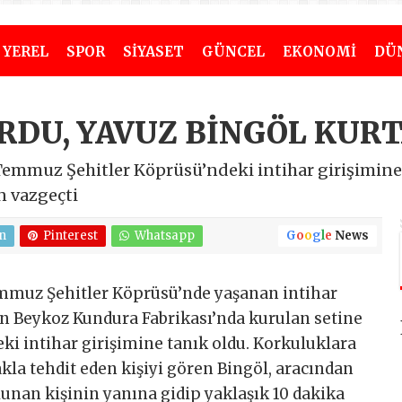
YEREL
SPOR
SİYASET
GÜNCEL
EKONOMİ
DÜ
RDU, YAVUZ BİNGÖL KUR
 Temmuz Şehitler Köprüsü’ndeki intihar girişimine
n vazgeçti
n
Pinterest
Whatsapp
G
o
o
g
l
e
News
emmuz Şehitler Köprüsü’nde yaşanan intihar
in Beykoz Kundura Fabrikası’nda kurulan setine
ki intihar girişimine tanık oldu. Korkuluklara
kla tehdit eden kişiyi gören Bingöl, aracından
unan kişinin yanına gidip yaklaşık 10 dakika