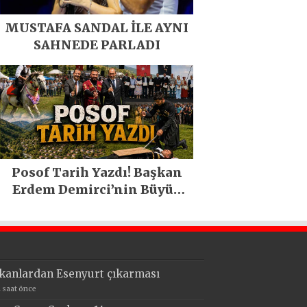
MUSTAFA SANDAL İLE AYNI
SAHNEDE PARLADI
Posof Tarih Yazdı! Başkan
Erdem Demirci’nin Büyük
Emeğiyle Son Yılların En
Büyük Festivali Gerçekleşti
kanlardan Esenyurt çıkarması
4 saat önce