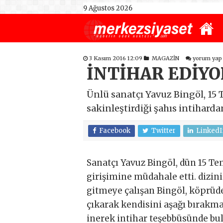
9 Ağustos 2026
3 Kasım 2016 12:09
MAGAZİN
yorum yap
İNTİHAR EDİYO
Ünlü sanatçı Yavuz Bingöl, 15
sakinleştirdiği şahıs intiharda
Facebook
Twitter
LinkedI
Sanatçı Yavuz Bingöl, dün 15 T
girişimine müdahale etti. dizin
gitmeye çalışan Bingöl, köprüde
çıkarak kendisini aşağı bırakma
inerek intihar teşebbüsünde bul