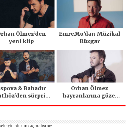
rhan Ölmez’den
EmreMu’dan Müzikal
yeni klip
Rüzgar
spova & Bahadır
Orhan Ölmez
tlıöz’den sürpriz
hayranlarına güzel
düet
haber
ek için
oturum açmalısınız
.