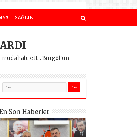
NYA
SAĞLIK
TARDI
 müdahale etti. Bingöl’ün
En Son Haberler