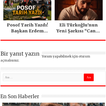
Posof Tarih Yazdı!
Eli Türkoğlu’nun
Başkan Erdem
Yeni Şarkısı “Canın
Demirci’nin Büyük
Sağ Olsun” Büyük
Emeğiyle Son
İlgi Gördü!..
Yılların En Büyük
Bir yanıt yazın
Festivali
Yorum yapabilmek için
oturum
Gerçekleşti
açmalısınız
.
En Son Haberler