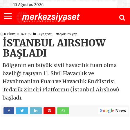
10 Ağustos 2026
8 Ekim 2016 11:51
Biyografi
yorum yap
İSTANBUL AIRSHOW
BAŞLADI
Bölgenin en büyük sivil havacılık fuarı olma
özelliği taşıyan 11. Sivil Havacılık ve
Havalimanları Fuarı ve Havacılık Endüstrisi
Tedarik Zinciri Platformu (İstanbul Airshow)
başladı.
G
o
o
g
l
e
News