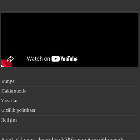
Künye
Hakkımızda
Yazarlar
Gizlilik politikası
İletişim
Avcılar’da yaz akşamları kültür sanat ve eğlenceyle