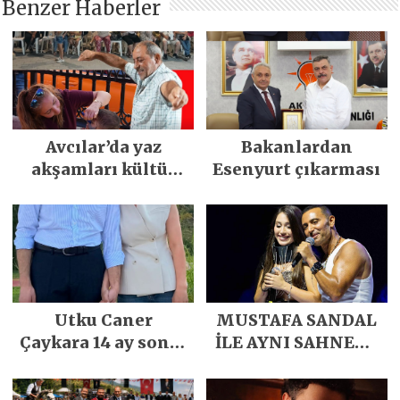
Benzer Haberler
Avcılar’da yaz
Bakanlardan
akşamları kültür
Esenyurt çıkarması
sanat ve
eğlenceyle
renkleniyor
Utku Caner
MUSTAFA SANDAL
Çaykara 14 ay sonra
İLE AYNI SAHNEDE
özgürlüğüne
PARLADI
kavuştu