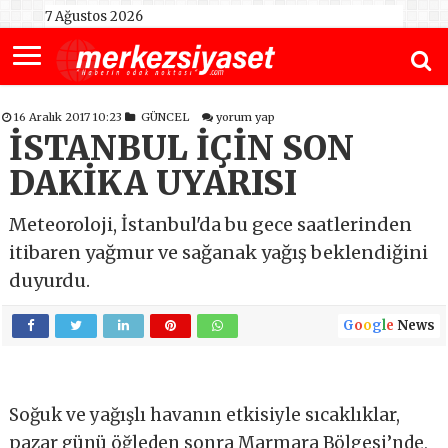
7 Ağustos 2026
16 Aralık 2017 10:23
GÜNCEL
yorum yap
İSTANBUL İÇİN SON
DAKİKA UYARISI
Meteoroloji, İstanbul'da bu gece saatlerinden
itibaren yağmur ve sağanak yağış beklendiğini
duyurdu.
G
o
o
g
l
e
News
Soğuk ve yağışlı havanın etkisiyle sıcaklıklar,
pazar günü öğleden sonra Marmara Bölgesi’nde,