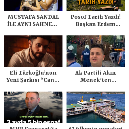
MUSTAFA SANDAL
Posof Tarih Yazdı!
İLE AYNI SAHNEDE
Başkan Erdem
PARLADI
Demirci’nin Büyük
Emeğiyle Son
Yılların En Büyük
Festivali
Gerçekleşti
Eli Türkoğlu’nun
Ak Partili Akın
Yeni Şarkısı “Canın
Menek’ten
Sağ Olsun” Büyük
Mimarsinan’daki
İlgi Gördü!..
heyelan sonrası
kritik uyarı
MHP Esenyurt’ta
62 ülkenin gençleri