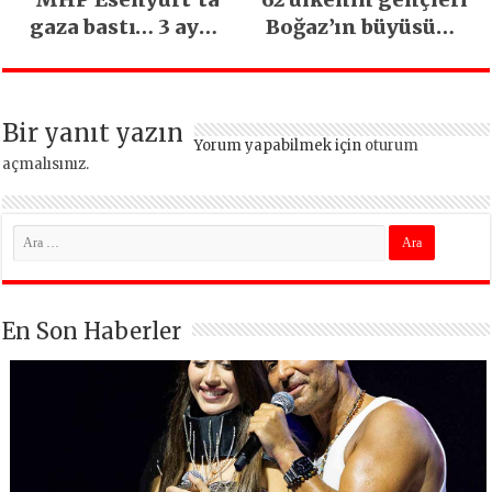
gaza bastı… 3 ayda
Boğaz’ın büyüsüne
5 bin esnaf ziyaret
kapıldı
edildi
Bir yanıt yazın
Yorum yapabilmek için
oturum
açmalısınız
.
En Son Haberler