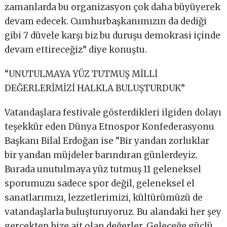
zamanlarda bu organizasyon çok daha büyüyerek
devam edecek. Cumhurbaşkanımızın da dediği
gibi 7 düvele karşı biz bu duruşu demokrasi içinde
devam ettireceğiz” diye konuştu.
“UNUTULMAYA YÜZ TUTMUŞ MİLLİ
DEĞERLERİMİZİ HALKLA BULUŞTURDUK”
Vatandaşlara festivale gösterdikleri ilgiden dolayı
teşekkür eden Dünya Etnospor Konfederasyonu
Başkanı Bilal Erdoğan ise “Bir yandan zorluklar
bir yandan müjdeler barındıran günlerdeyiz.
Burada unutulmaya yüz tutmuş 11 geleneksel
sporumuzu sadece spor değil, geleneksel el
sanatlarımızı, lezzetlerimizi, kültürümüzü de
vatandaşlarla buluşturuyoruz. Bu alandaki her şey
gerçekten bize ait olan değerler. Geleceğe güçlü