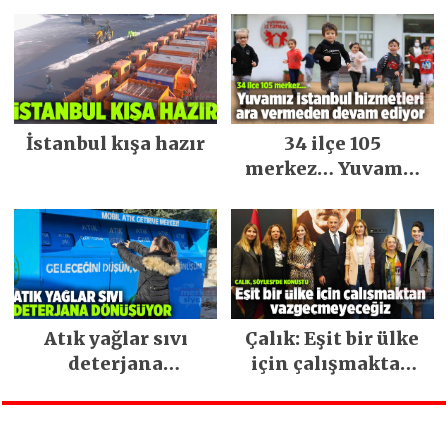
İstanbul kışa hazır
34 ilçe 105
merkez… Yuvamız
İstanbul hizmetleri
ara vermeden
devam ediyor
Atık yağlar sıvı
Çalık: Eşit bir ülke
deterjana
için çalışmaktan
dönüşüyor
vazgeçmeyeceğiz