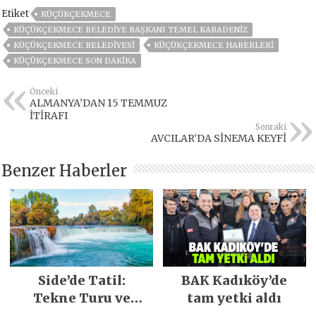
Etiket
KÜÇÜKÇEKMECE
KÜÇÜKÇEKMECE BELEDIYE BAŞKANI TEMEL KARADENIZ
KÜÇÜKÇEKMECE BELEDIYESI
KÜÇÜKÇEKMECE HABERLERI
KÜÇÜKÇEKMECE SON DAKIKA
Önceki
ALMANYA’DAN 15 TEMMUZ
İTİRAFI
Sonraki
AVCILAR’DA SİNEMA KEYFİ
Benzer Haberler
Side’de Tatil:
BAK Kadıköy’de
Tekne Turu ve
tam yetki aldı
Keşfedilecek Yerler