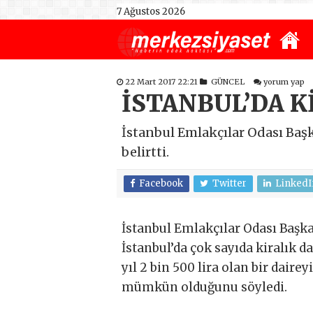
7 Ağustos 2026
22 Mart 2017 22:21
GÜNCEL
yorum yap
İSTANBUL’DA K
İstanbul Emlakçılar Odası Başk
belirtti.
Facebook
Twitter
LinkedI
İstanbul Emlakçılar Odası Başk
İstanbul’da çok sayıda kiralık d
yıl 2 bin 500 lira olan bir dairey
mümkün olduğunu söyledi.