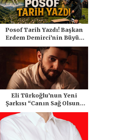
Posof Tarih Yazdı! Başkan
Erdem Demirci’nin Büyük
Emeğiyle Son Yılların En
Büyük Festivali Gerçekleşti
Eli Türkoğlu’nun Yeni
Şarkısı “Canın Sağ Olsun”
Büyük İlgi Gördü!..