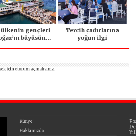
kritik uyarı
 ülkenin gençleri
Tercih çadırlarına
oğaz’ın büyüsüne
yoğun ilgi
kapıldı
ek için
oturum açmalısınız
.
Po
Künye
De
Hakkımızda
Yı