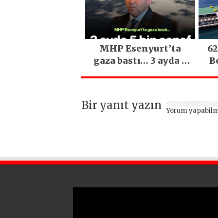
En Büyük Festivali
Gerçekleşti
MHP Esenyurt’ta
62
gaza bastı… 3 ayda 5
B
bin esnaf ziyaret
edildi
Bir yanıt yazın
Yorum yapabilm