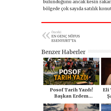
bulunduğunu ancak kesin rakamı
bölgede çok sayıda satılık konut
Önceki
EN GENÇ NÜFUS
ESENYURT’TA
Benzer Haberler
Posof Tarih Yazdı!
Eli
Başkan Erdem
Ş
Demirci’nin Büyük
O
Emeğiyle Son Yılların