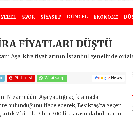
GÜNCEL
YEREL
SPOR
SİYASET
EKONOMİ
DÜ
İRA FİYATLARI DÜŞTÜ
anı Aşa, kira fiyatlarının İstanbul genelinde orta
n
Pinterest
Whatsapp
G
o
o
g
l
e
News
anı Nizameddin Aşa yaptığı açıklamada,
aire bulunduğunu ifade ederek, Beşiktaş’ta geçen
i, artık 2 bin ila 2 bin 200 lira arasında bulmanın