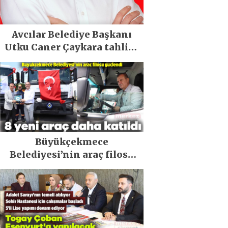
Avcılar Belediye Başkanı
Utku Caner Çaykara tahliye
edildi
Büyükçekmece
Belediyesi’nin araç filosu
güçlendi