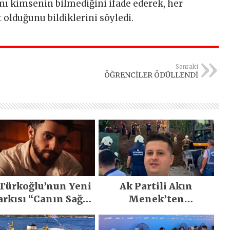
 kimsenin bilmediğini ifade ederek, her
 olduğunu bildiklerini söyledi.
Sonraki
ÖĞRENCİLER ÖDÜLLENDİ
 Türkoğlu’nun Yeni
Ak Partili Akın
arkısı “Canın Sağ
Menek’ten
lsun” Büyük İlgi
Mimarsinan’daki
Gördü!..
heyelan sonrası