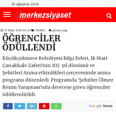
10 Ağustos 2026
23 Mart 2017 10:22
YEREL
yorum yap
ÖĞRENCİLER
ÖDÜLLENDİ
Küçükçekmece Belediyesi Bilgi Evleri, 18 Mart
Çanakkale Zaferi'nin 102. yıl dönümü ve
Şehitleri Anma etkinlikleri çerçevesinde anma
programı düzenledi. Programda 'Şehitler Ölmez
Resim Yarışması'nda dereceye giren öğrenciler
ödüllendirildi.
G
o
o
g
l
e
News