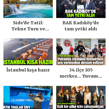
Side’de Tatil:
BAK Kadıköy’de
Tekne Turu ve
tam yetki aldı
Keşfedilecek Yerler
İstanbul kışa hazır
34 ilçe 105
merkez… Yuvamız
İstanbul hizmetleri
ara vermeden
devam ediyor