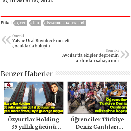
açılması amaçlandı.
Etiket
ÇATI
IBB
ISTANBUL HABERLERI
Önceki
Yalvaç Ural Büyükçekmeceli
çocuklarla buluştu
Sonraki
Avcılar’da ekipler depremin
ardından sahaya indi
Benzer Haberler
Özyurtlar Holding
Öğrenciler Türkiye
35 yıllık gücünü
Deniz Canlıları