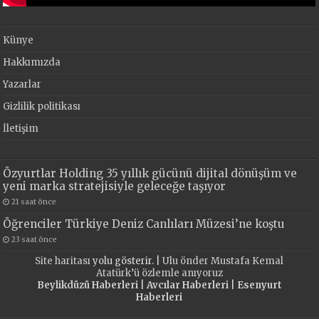
Künye
Hakkımızda
Yazarlar
Gizlilik politikası
İletişim
Özyurtlar Holding 35 yıllık gücünü dijital dönüşüm ve
yeni marka stratejisiyle geleceğe taşıyor
21 saat önce
Öğrenciler Türkiye Deniz Canlıları Müzesi’ne koştu
23 saat önce
Site haritası
yolu gösterir. |
Ulu önder Mustafa Kemal
Atatürk’ü özlemle anıyoruz
Beylikdüzü Haberleri
|
Avcılar Haberleri
|
Esenyurt
Haberleri