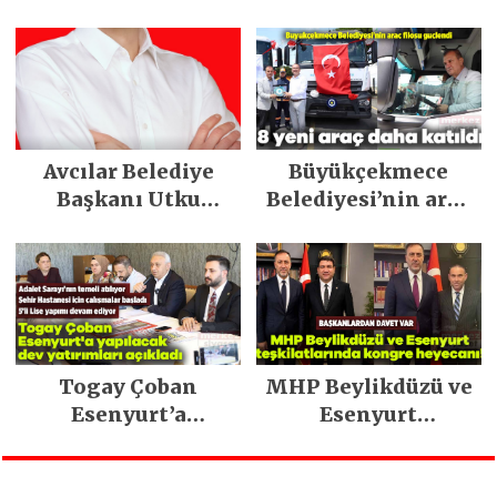
dijital dönüşüm ve
Müzesi’ne koştu
yeni marka
stratejisiyle
geleceğe taşıyor
Avcılar Belediye
Büyükçekmece
Başkanı Utku
Belediyesi’nin araç
Caner Çaykara
filosu güçlendi
tahliye edildi
Togay Çoban
MHP Beylikdüzü ve
Esenyurt’a
Esenyurt
yapılacak dev
teşkilatlarında
yatırımları açıkladı
kongre heyecanı!