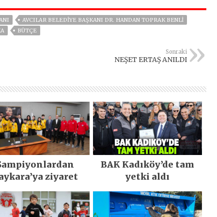
ANI
AVCILAR BELEDIYE BAŞKANI DR. HANDAN TOPRAK BENLI
KA
BÜTÇE
Sonraki
NEŞET ERTAŞ ANILDI
Şampiyonlardan
BAK Kadıköy’de tam
aykara’ya ziyaret
yetki aldı