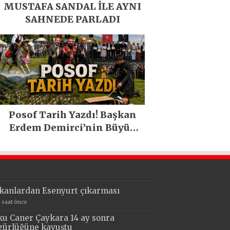
MUSTAFA SANDAL İLE AYNI
SAHNEDE PARLADI
Posof Tarih Yazdı! Başkan
Erdem Demirci’nin Büyük
Emeğiyle Son Yılların En
Büyük Festivali Gerçekleşti
kanlardan Esenyurt çıkarması
5 saat önce
ku Caner Çaykara 14 ay sonra
gürlüğüne kavuştu