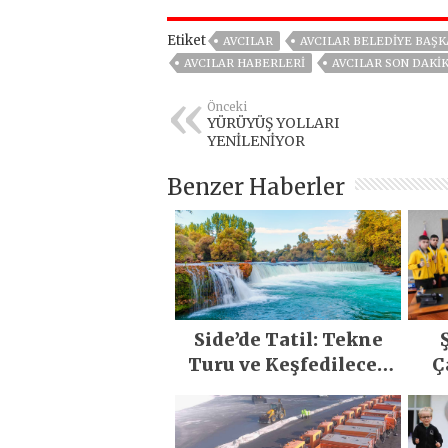
Etiket
AVCILAR
AVCILAR BELEDIYE BAŞK
AVCILAR HABERLERI
AVCILAR SON DAKI
Önceki
YÜRÜYÜŞ YOLLARI
YENİLENİYOR
Benzer Haberler
Side’de Tatil: Tekne
Turu ve Keşfedilecek
Ç
Yerler