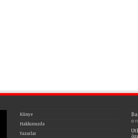
Ba
Künye
1
Hakkımızda
Ut
Yazarlar
öz