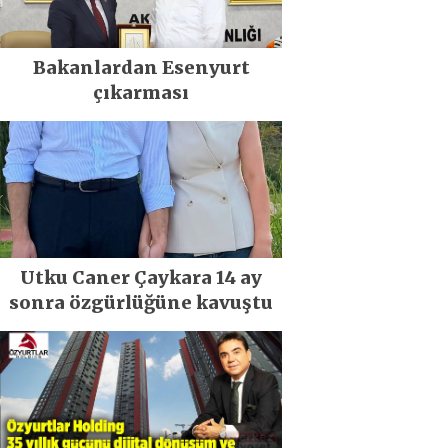
Bakanlardan Esenyurt
çıkarması
Utku Caner Çaykara 14 ay
sonra özgürlüğüne kavuştu