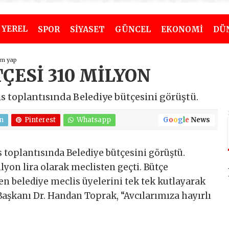
YEREL
SPOR
SİYASET
GÜNCEL
EKONOMİ
DÜ
um yap
TÇESİ 310 MİLYON
is toplantısında Belediye bütçesini görüştü.
n
Pinterest
Whatsapp
G
o
o
g
l
e
News
s toplantısında Belediye bütçesini görüştü.
ilyon lira olarak meclisten geçti. Bütçe
n belediye meclis üyelerini tek tek kutlayarak
Başkanı Dr. Handan Toprak, “Avcılarımıza hayırlı