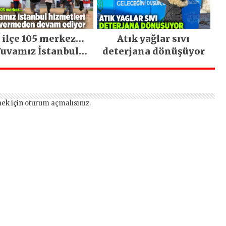
 ilçe 105 merkez…
Atık yağlar sıvı
uvamız İstanbul
deterjana dönüşüyor
hizmetleri ara
vermeden devam
ediyor
ek için
oturum açmalısınız
.