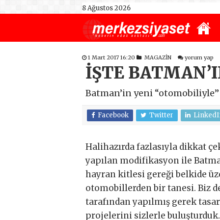
8 Ağustos 2026
1 Mart 2017 16:20
MAGAZİN
yorum yap
İŞTE BATMAN’I
Batman’in yeni “otomobiliyle”
Facebook
Twitter
LinkedI
Halihazırda fazlasıyla dikkat ç
yapılan modifikasyon ile Batma
hayran kitlesi gereği belkide ü
otomobillerden bir tanesi. Biz
tarafından yapılmış gerek tas
projelerini sizlerle buluşturduk