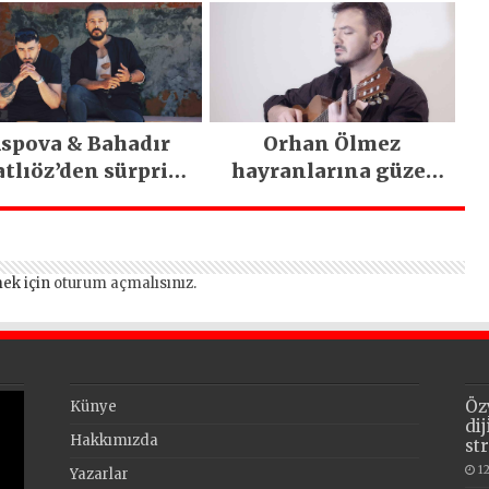
spova & Bahadır
Orhan Ölmez
tlıöz’den sürpriz
hayranlarına güzel
düet
haber
ek için
oturum açmalısınız
.
Öz
Künye
di
Hakkımızda
st
1
Yazarlar