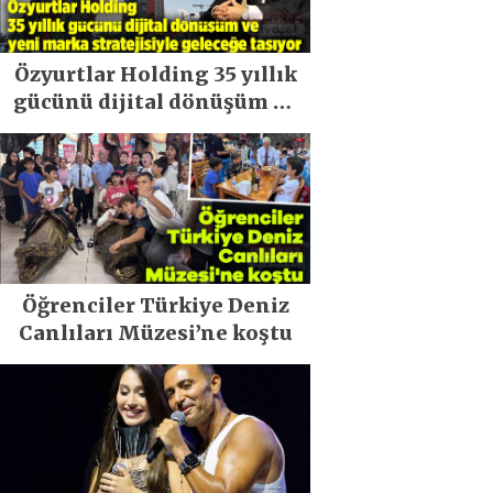
Özyurtlar Holding 35 yıllık
gücünü dijital dönüşüm ve
yeni marka stratejisiyle
geleceğe taşıyor
Öğrenciler Türkiye Deniz
Canlıları Müzesi’ne koştu