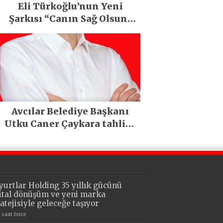
Eli Türkoğlu’nun Yeni
Şarkısı “Canın Sağ Olsun”
Büyük İlgi Gördü!..
Avcılar Belediye Başkanı
Utku Caner Çaykara tahliye
edildi
yurtlar Holding 35 yıllık gücünü
jital dönüşüm ve yeni marka
ratejisiyle geleceğe taşıyor
2 saat önce