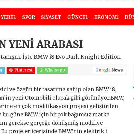
YEREL
SPOR
SİYASET
GÜNCEL
EKONOMİ
DÜ
N YENİ ARABASI
 tanışın: İşte BMW i8 Evo Dark Knight Edition
n
Pinterest
Whatsapp
G
o
o
g
l
e
News
ekici ve özgün bir tasarıma sahip olan BMW i8,
n’in yeni Otomobili olacak gibi görünüyor.BMW,
zerine en çok modifikasyon projesi geliştirilen
 de bu güne BMW için birçok bağımsız marka
arım gerekse gerçeğe dönüşmüş modifiye
. Bu projeler içerisinde BMW’nin elektrikli