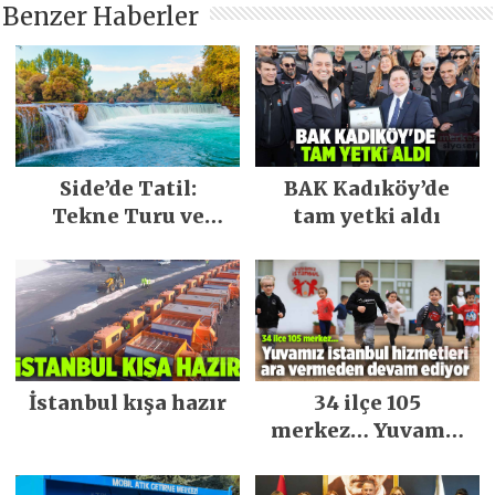
Benzer Haberler
Side’de Tatil:
BAK Kadıköy’de
Tekne Turu ve
tam yetki aldı
Keşfedilecek Yerler
İstanbul kışa hazır
34 ilçe 105
merkez… Yuvamız
İstanbul hizmetleri
ara vermeden