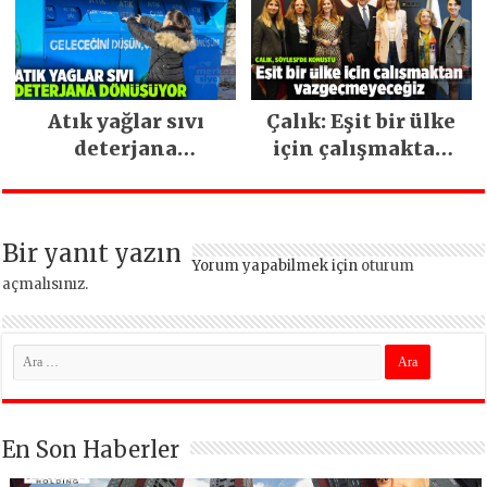
devam ediyor
Atık yağlar sıvı
Çalık: Eşit bir ülke
deterjana
için çalışmaktan
dönüşüyor
vazgeçmeyeceğiz
Bir yanıt yazın
Yorum yapabilmek için
oturum
açmalısınız
.
En Son Haberler