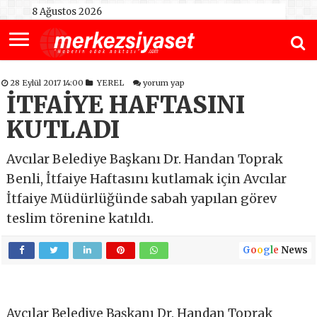
8 Ağustos 2026
28 Eylül 2017 14:00
YEREL
yorum yap
İTFAİYE HAFTASINI
KUTLADI
Avcılar Belediye Başkanı Dr. Handan Toprak
Benli, İtfaiye Haftasını kutlamak için Avcılar
İtfaiye Müdürlüğünde sabah yapılan görev
teslim törenine katıldı.
G
o
o
g
l
e
News
Avcılar Belediye Başkanı Dr. Handan Toprak