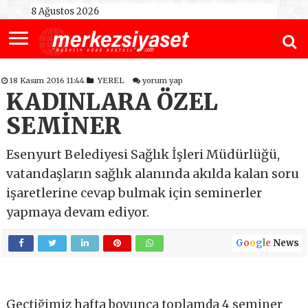
8 Ağustos 2026
18 Kasım 2016 11:44
YEREL
yorum yap
KADINLARA ÖZEL
SEMİNER
Esenyurt Belediyesi Sağlık İşleri Müdürlüğü,
vatandaşların sağlık alanında akılda kalan soru
işaretlerine cevap bulmak için seminerler
yapmaya devam ediyor.
G
o
o
g
l
e
News
Geçtiğimiz hafta boyunca toplamda 4 seminer