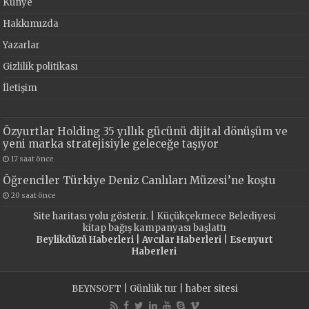
Künye
Hakkımızda
Yazarlar
Gizlilik politikası
İletişim
Özyurtlar Holding 35 yıllık gücünü dijital dönüşüm ve
yeni marka stratejisiyle geleceğe taşıyor
17 saat önce
Öğrenciler Türkiye Deniz Canlıları Müzesi’ne koştu
20 saat önce
Site haritası
yolu gösterir. |
Küçükçekmece Belediyesi
kitap bağış kampanyası başlattı
Beylikdüzü Haberleri
|
Avcılar Haberleri
|
Esenyurt
Haberleri
BEYNSOFT
|
Günlük tur
|
haber sitesi