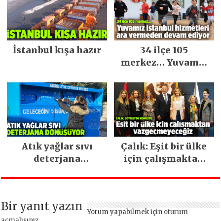
İstanbul kışa hazır
34 ilçe 105
merkez… Yuvamız
İstanbul hizmetleri
ara vermeden
devam ediyor
Atık yağlar sıvı
Çalık: Eşit bir ülke
deterjana
için çalışmaktan
dönüşüyor
vazgeçmeyeceğiz
Bir yanıt yazın
Yorum yapabilmek için
oturum
açmalısınız
.