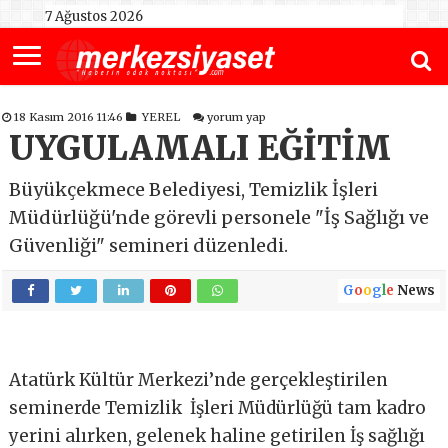
7 Ağustos 2026
18 Kasım 2016 11:46
YEREL
yorum yap
UYGULAMALI EĞİTİM
Büyükçekmece Belediyesi, Temizlik İşleri
Müdürlüğü'nde görevli personele "İş Sağlığı ve
Güvenliği" semineri düzenledi.
G
o
o
g
l
e
News
Atatürk Kültür Merkezi’nde gerçekleştirilen
seminerde Temizlik İşleri Müdürlüğü tam kadro
yerini alırken, gelenek haline getirilen İş sağlığı