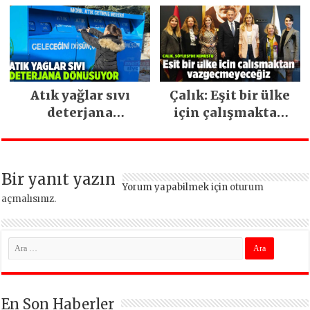
ara vermeden
devam ediyor
Atık yağlar sıvı
Çalık: Eşit bir ülke
deterjana
için çalışmaktan
dönüşüyor
vazgeçmeyeceğiz
Bir yanıt yazın
Yorum yapabilmek için
oturum
açmalısınız
.
En Son Haberler