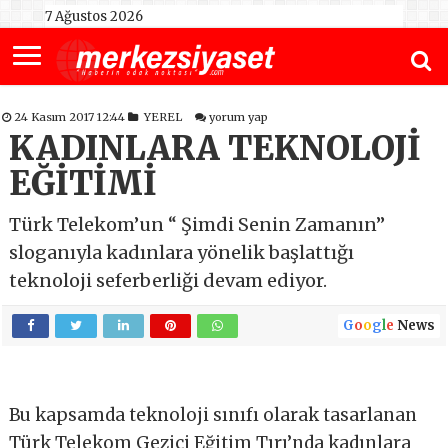
7 Ağustos 2026
24 Kasım 2017 12:44
YEREL
yorum yap
KADINLARA TEKNOLOJİ
EĞİTİMİ
Türk Telekom’un “ Şimdi Senin Zamanın”
sloganıyla kadınlara yönelik başlattığı
teknoloji seferberliği devam ediyor.
G
o
o
g
l
e
News
Bu kapsamda teknoloji sınıfı olarak tasarlanan
Türk Telekom Gezici Eğitim Tırı’nda kadınlara