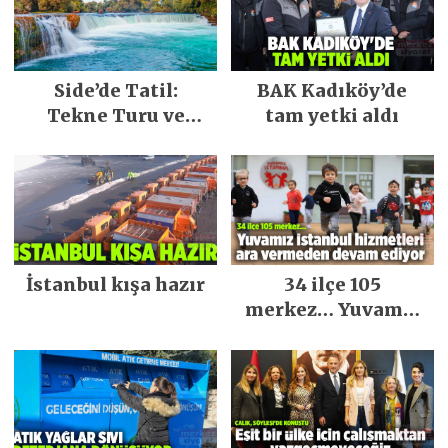
Side’de Tatil:
BAK Kadıköy’de
Tekne Turu ve
tam yetki aldı
Keşfedilecek Yerler
İstanbul kışa hazır
34 ilçe 105
merkez… Yuvamız
İstanbul hizmetleri
ara vermeden
devam ediyor