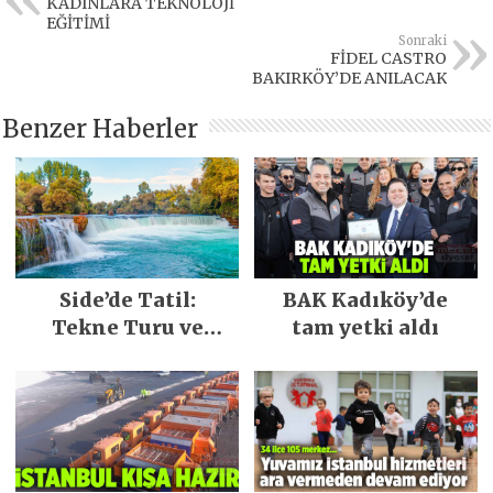
KADINLARA TEKNOLOJİ
EĞİTİMİ
Sonraki
FİDEL CASTRO
BAKIRKÖY’DE ANILACAK
Benzer Haberler
Side’de Tatil:
BAK Kadıköy’de
Tekne Turu ve
tam yetki aldı
Keşfedilecek Yerler