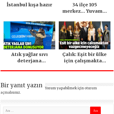
İstanbul kışa hazır
34 ilçe 105
merkez… Yuvamız
İstanbul hizmetleri
ara vermeden
devam ediyor
Atık yağlar sıvı
Çalık: Eşit bir ülke
deterjana
için çalışmaktan
dönüşüyor
vazgeçmeyeceğiz
Bir yanıt yazın
Yorum yapabilmek için
oturum
açmalısınız
.