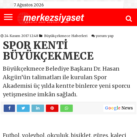
7 Ağustos 2026
24 Kasım 2017 12:48
Büyükçekmece Haberleri
yorum yap
SPOR KENTİ
BÜYÜKÇEKMECE
Büyükçekmece Belediye Başkanı Dr. Hasan
Akgün’ün talimatları ile kurulan Spor
Akademisi üç yılda kentte binlerce yeni sporcu
yetişmesine imkân sağladı.
G
o
o
g
l
e
News
Futbol, voleybol, okçuluk, bisiklet, güreş, kaleci