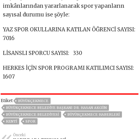
imkânlarından yararlanarak spor yapanların
sayısal durumu ise şöyle:
YAZ SPOR OKULLARINA KATILAN ÖĞRENCİ SAYISI:
7016
LİSANSLI SPORCU SAYISI: 330
HERKES İÇİN SPOR PROGRAMI KATILIMCI SAYISI:
1607
Etiket
BÜYÜKÇEKMECE
BÜYÜKÇEKMECE BELEDIYE BAŞKANI DR. HASAN AKGÜN
BÜYÜKÇEKMECE BELEDIYESI
BÜYÜKÇEKMECE HABERLERI
KENTI
SPOR
Önceki