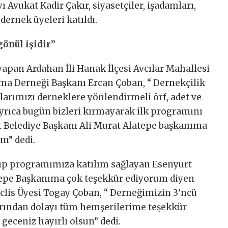
ı Avukat Kadir Çakır, siyasetçiler, işadamları,
dernek üyeleri katıldı.
önül işidir”
apan Ardahan İli Hanak İlçesi Avcılar Mahallesi
ma Derneği Başkanı Ercan Çoban, “ Dernekçilik
klarımızı derneklere yönlendirmeli örf, adet ve
Ayrıca bugün bizleri kırmayarak ilk programını
t Belediye Başkanı Ali Murat Alatepe başkanıma
m” dedi.
yıp programımıza katılım sağlayan Esenyurt
tepe Başkanıma çok teşekkür ediyorum diyen
clis Üyesi Togay Çoban, “ Derneğimizin 3’ncü
arından dolayı tüm hemşerilerime teşekkür
geceniz hayırlı olsun” dedi.