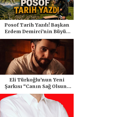
Posof Tarih Yazdı! Başkan
Erdem Demirci’nin Büyük
Emeğiyle Son Yılların En
Büyük Festivali Gerçekleşti
Eli Türkoğlu’nun Yeni
Şarkısı “Canın Sağ Olsun”
Büyük İlgi Gördü!..