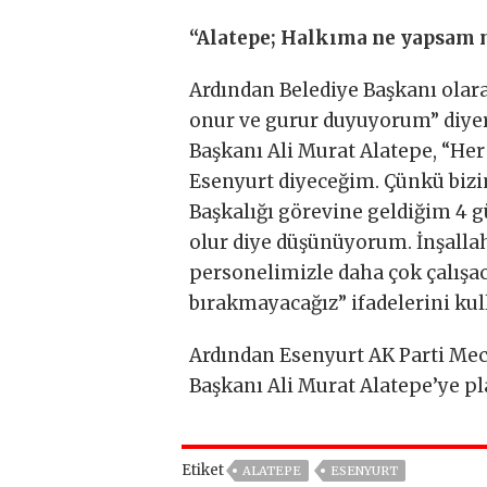
“Alatepe; Halkıma ne yapsam 
Ardından Belediye Başkanı olar
onur ve gurur duyuyorum” diyer
Başkanı Ali Murat Alatepe, “H
Esenyurt diyeceğim. Çünkü bizi
Başkalığı görevine geldiğim 4
olur diye düşünüyorum. İnşalla
personelimizle daha çok çalış
bırakmayacağız” ifadelerini kul
Ardından Esenyurt AK Parti Mec
Başkanı Ali Murat Alatepe’ye p
Etiket
ALATEPE
ESENYURT