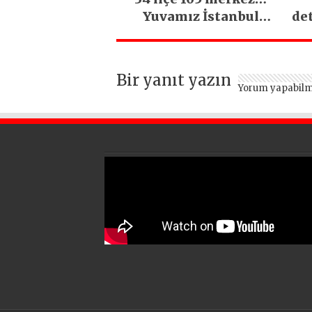
Yuvamız İstanbul
de
hizmetleri ara
vermeden devam
ediyor
Bir yanıt yazın
Yorum yapabilm