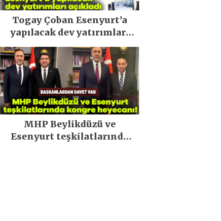
Togay Çoban Esenyurt’a
yapılacak dev yatırımları
açıkladı
MHP Beylikdüzü ve
Esenyurt teşkilatlarında
kongre heyecanı!