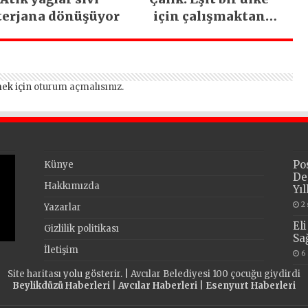
terjana dönüşüyor
için çalışmaktan
vazgeçmeyeceğiz
ek için
oturum açmalısınız
.
Po
Künye
De
Hakkımızda
Yı
2
Yazarlar
El
Gizlilik politikası
Sa
İletişim
6
Site haritası
yolu gösterir. |
Avcılar Belediyesi 100 çocuğu giydirdi
Beylikdüzü Haberleri
|
Avcılar Haberleri
|
Esenyurt Haberleri