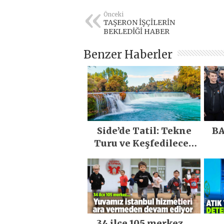
Önceki
TAŞERON İŞÇİLERİN
BEKLEDİĞİ HABER
Benzer Haberler
Side’de Tatil: Tekne
BA
Turu ve Keşfedilecek
Yerler
34 ilçe 105 merkez…