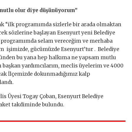
mutlu olur diye düşünüyorum”
ak “ilk programımda sizlerle bir arada olmaktan
ek sözlerine başlayan Esenyurt yeni Belediye
er programımda selam vereceğim ve merhaba
m işimizde, gücümüzde Esenyurt’tur . Belediye
 günden bu yana hep halkıma ne yapsam mutlu
h başkan yardımcılarım, meclis üyelerim ve 4000
acak İlçemizde dokunmadığımız kalp
landı.
lis Üyesi Togay Çoban, Esenyurt Belediye
laket takdiminde bulundu.