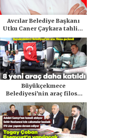
Avcılar Belediye Başkanı
Utku Caner Çaykara tahliye
edildi
Büyükçekmece
Belediyesi’nin araç filosu
güçlendi