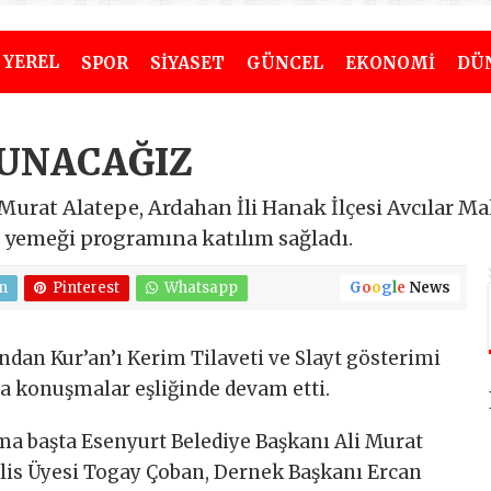
YEREL
SPOR
SİYASET
GÜNCEL
EKONOMİ
DÜ
UNACAĞIZ
Murat Alatepe, Ardahan İli Hanak İlçesi Avcılar M
yemeği programına katılım sağladı.
n
Pinterest
Whatsapp
G
o
o
g
l
e
News
ından Kur’an’ı Kerim Tilaveti ve Slayt gösterimi
a konuşmalar eşliğinde devam etti.
a başta Esenyurt Belediye Başkanı Ali Murat
lis Üyesi Togay Çoban, Dernek Başkanı Ercan