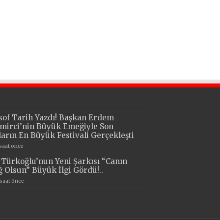
sof Tarih Yazdı! Başkan Erdem
mirci’nin Büyük Emeğiyle Son
lların En Büyük Festivali Gerçekleşti
 saat önce
i Türkoğlu’nun Yeni Şarkısı “Canın
ğ Olsun” Büyük İlgi Gördü!..
 saat önce