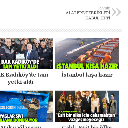
Sonraki
ALATEPE TEBRİKLERİ
KABUL ETTİ
K Kadıköy’de tam
İstanbul kışa hazır
yetki aldı
Atık yağlar sıvı
Çalık: Eşit bir ülke