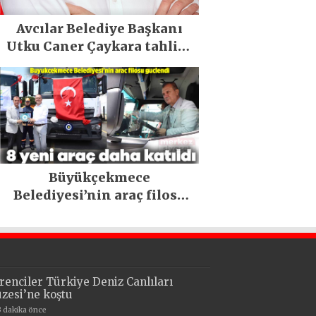
Avcılar Belediye Başkanı
Utku Caner Çaykara tahliye
edildi
Büyükçekmece
Belediyesi’nin araç filosu
güçlendi
renciler Türkiye Deniz Canlıları
zesi’ne koştu
3 dakika önce