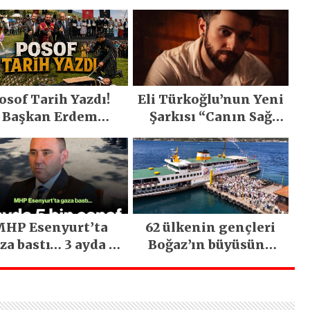
osof Tarih Yazdı!
Eli Türkoğlu’nun Yeni
Başkan Erdem
Şarkısı “Canın Sağ
emirci’nin Büyük
Olsun” Büyük İlgi
ğiyle Son Yılların
Gördü!..
n Büyük Festivali
Gerçekleşti
HP Esenyurt’ta
62 ülkenin gençleri
za bastı… 3 ayda 5
Boğaz’ın büyüsüne
bin esnaf ziyaret
kapıldı
edildi