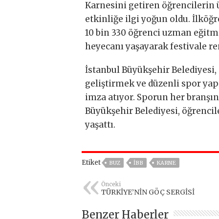
Karnesini getiren öğrencilerin ü
etkinliğe ilgi yoğun oldu. İlköğ
10 bin 330 öğrenci uzman eğitm
heyecanı yaşayarak festivale re
İstanbul Büyükşehir Belediyesi,
geliştirmek ve düzenli spor ya
imza atıyor. Sporun her branşın
Büyükşehir Belediyesi, öğrencil
yaşattı.
Etiket
BUZ
IBB
KARNE
Önceki
TÜRKİYE’NİN GÖÇ SERGİSİ
Benzer Haberler