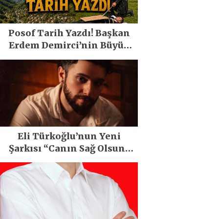
Posof Tarih Yazdı! Başkan
Erdem Demirci’nin Büyük
Emeğiyle Son Yılların En
Büyük Festivali Gerçekleşti
Eli Türkoğlu’nun Yeni
Şarkısı “Canın Sağ Olsun”
Büyük İlgi Gördü!..