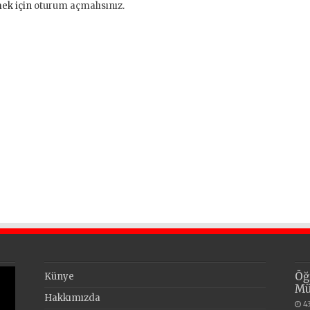
ek için
oturum açmalısınız
.
Öğ
Künye
Mü
Hakkımızda
4