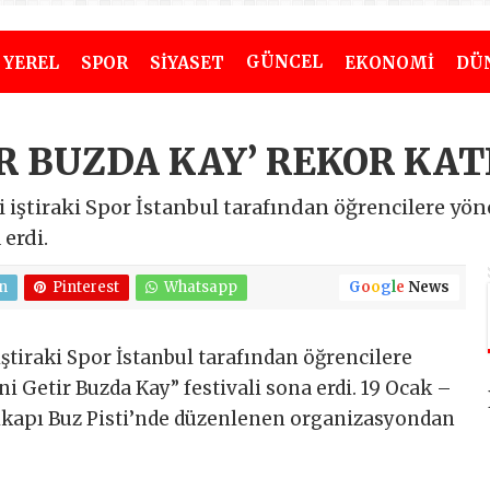
GÜNCEL
YEREL
SPOR
SİYASET
EKONOMİ
DÜ
R BUZDA KAY’ REKOR KAT
 iştiraki Spor İstanbul tarafından öğrencilere yön
 erdi.
n
Pinterest
Whatsapp
G
o
o
g
l
e
News
iştiraki Spor İstanbul tarafından öğrencilere
i Getir Buzda Kay” festivali sona erdi. 19 Ocak –
vrikapı Buz Pisti’nde düzenlenen organizasyondan