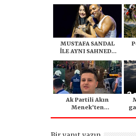
MUSTAFA SANDAL
P
İLE AYNI SAHNEDE
PARLADI
D
Eme
E
Ak Partili Akın
M
Menek’ten
ga
Mimarsinan’daki
heyelan sonrası
kritik uyarı
Bir yanıt yazın