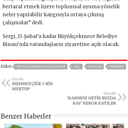
bertaraf etmek üzere toplumsal uyuma yönelik
neler yapılabilir kaygısıyla ortaya çıkmış
çalışmalar” dedi.
Sergi, 15 Şubat’a kadar Büyükçekmece Belediye
Binası’nda vatandaşların ziyaretine açık olacak.
Etiket
BÜYÜKÇEKMECE BELEDIYESI
GÖÇ
SERGISI
TÜRKIYE
Önceki
MEHMETÇİĞE 5 BİN
MEKTUP
Sonraki
‘KARNENİ GETİR BUZDA
KAY’ REKOR KATILIM
Benzer Haberler