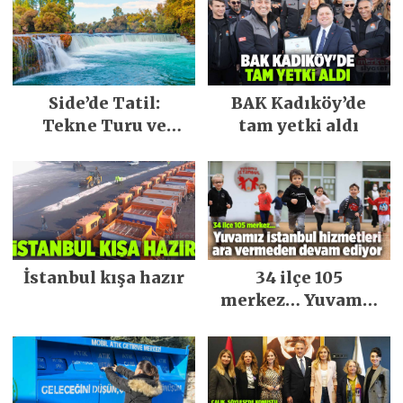
Side’de Tatil:
BAK Kadıköy’de
Tekne Turu ve
tam yetki aldı
Keşfedilecek Yerler
İstanbul kışa hazır
34 ilçe 105
merkez… Yuvamız
İstanbul hizmetleri
ara vermeden
devam ediyor