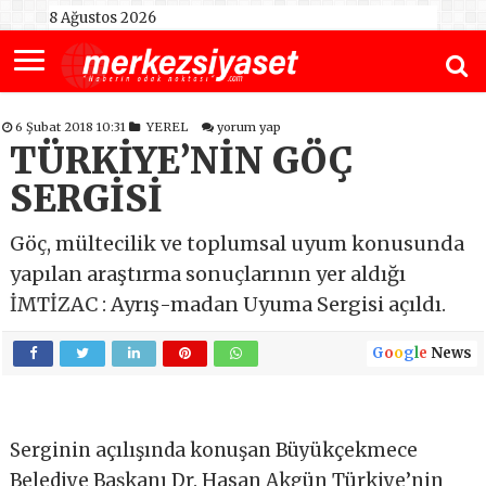
8 Ağustos 2026
6 Şubat 2018 10:31
YEREL
yorum yap
TÜRKİYE’NİN GÖÇ
SERGİSİ
Göç, mültecilik ve toplumsal uyum konusunda
yapılan araştırma sonuçlarının yer aldığı
İMTİZAC : Ayrış-madan Uyuma Sergisi açıldı.
G
o
o
g
l
e
News
Serginin açılışında konuşan Büyükçekmece
Belediye Başkanı Dr. Hasan Akgün Türkiye’nin