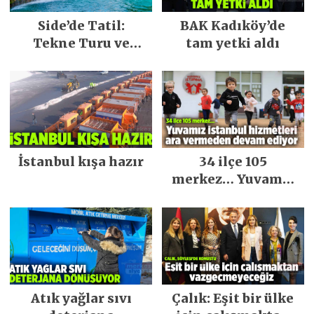
Side’de Tatil:
BAK Kadıköy’de
Tekne Turu ve
tam yetki aldı
Keşfedilecek Yerler
İstanbul kışa hazır
34 ilçe 105
merkez… Yuvamız
İstanbul hizmetleri
ara vermeden
devam ediyor
Atık yağlar sıvı
Çalık: Eşit bir ülke