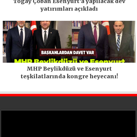
Togay Çoban Esenyurt’a yapılacak dev
yatırımları açıkladı
MHP Beylikdüzü ve Esenyurt
teşkilatlarında kongre heyecanı!