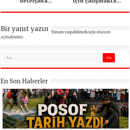
deterjana
için çalışmaktan
dönüşüyor
vazgeçmeyeceğiz
Bir yanıt yazın
Yorum yapabilmek için
oturum
açmalısınız
.
En Son Haberler