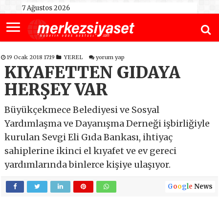
7 Ağustos 2026
19 Ocak 2018 17:19
YEREL
yorum yap
KIYAFETTEN GIDAYA
HERŞEY VAR
Büyükçekmece Belediyesi ve Sosyal
Yardımlaşma ve Dayanışma Derneği işbirliğiyle
kurulan Sevgi Eli Gıda Bankası, ihtiyaç
sahiplerine ikinci el kıyafet ve ev gereci
yardımlarında binlerce kişiye ulaşıyor.
G
o
o
g
l
e
News